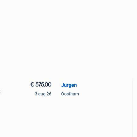
€ 575,00
Jurgen
 -
3 aug 26
Oostham