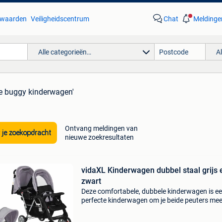
waarden
Veiligheidscentrum
Chat
Meldinge
Alle categorieën…
A
le buggy kinderwagen'
Ontvang meldingen van
 je zoekopdracht
nieuwe zoekresultaten
vidaXL Kinderwagen dubbel staal grijs 
zwart
Deze comfortabele, dubbele kinderwagen is e
perfecte kinderwagen om je beide peuters mee
nemen voor een wandeling. Deze kinderwagen
dankzij zijn stalen frame zeer duurzaam, sterk