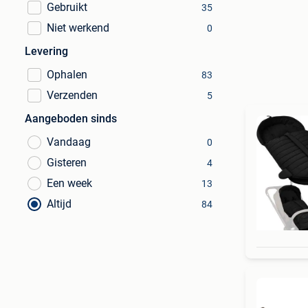
Gebruikt
35
Niet werkend
0
Levering
Ophalen
83
Verzenden
5
Aangeboden sinds
Vandaag
0
Gisteren
4
Een week
13
Altijd
84