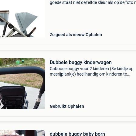
goede staat niet dezelfde kleur als op de foto
hetzelfde model mogelijkheid om een tweede
zitplaats te plaatsen om er een dubbele
kinderwagen van
Zo goed als nieuw
Ophalen
Dubbele buggy kinderwagen
Caboose buggy voor 2 kinderen (3e kindje op
meerijplankje) heel handig om kinderen te
vervoeren
Gebruikt
Ophalen
dubbele buggy baby born