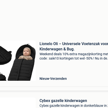
Lionelo Oli – Universele Voetenzak voo
Kinderwagen & Bug.
Weekend deals 10% extra magazijnkorting me
code : sale10 kortingen tot wel -50% ! Nu in de
aanbieding van € 79,99 voor € 42,95! De lionelo
is een universele wintervoetenzak voor kinder
Nieuw
Verzenden
Cybex gazelle kinderwagen
Cybex gazelle kinderwagen in donkerblauw in 