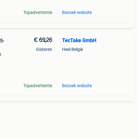
Topadvertentie
Bezoek website
€ 69,26
TecTake GmbH
5-
Gisteren
Heel België
s
n
oerde
Topadvertentie
Bezoek website