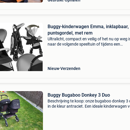
Gebruikt
Ophalen
Buggy-kinderwagen Emma, inklapbaar, 
puntsgordel, met rem
Ultralicht, compact en veilig of het nu op weg i
naar de volgende speeltuin of tijdens een
ontspannen stadswandeling – de kinderwage
emma van tectake met inklapbare kap en gev
duwstang is de id
Nieuw
Verzenden
Buggy Bugaboo Donkey 3 Duo
Beschrijving te koop: onze bugaboo donkey 3
in de kleur antraciet. Een ideale kinderwagen 
een gezin met twee kindjes of voor wie later wi
uitbreiden. De wagen rijdt comfortabel, is
eenvoudig