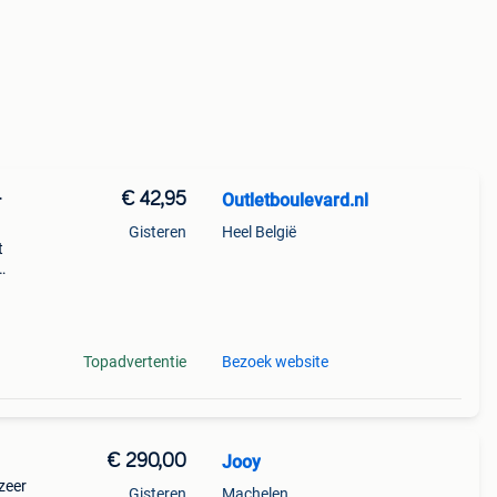
€ 42,95
Outletboulevard.nl
r
Gisteren
Heel België
t
 oli
w
Topadvertentie
Bezoek website
€ 290,00
Jooy
zeer
Gisteren
Machelen