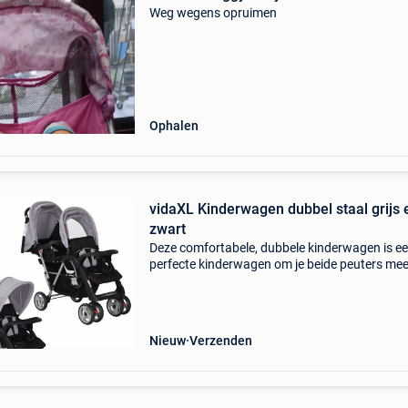
Weg wegens opruimen
Ophalen
vidaXL Kinderwagen dubbel staal grijs 
zwart
Deze comfortabele, dubbele kinderwagen is e
perfecte kinderwagen om je beide peuters mee
nemen voor een wandeling. Deze kinderwagen
dankzij zijn stalen frame zeer duurzaam, sterk
veelzijdig
Nieuw
Verzenden