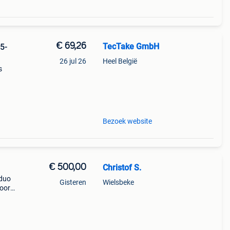
€ 69,26
TecTake GmbH
5-
26 jul 26
Heel België
s
n
oerde
Bezoek website
€ 500,00
Christof S.
 duo
Gisteren
Wielsbeke
voor
l