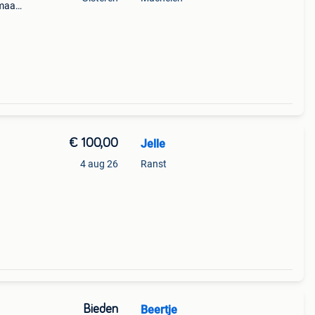
 maar
€ 100,00
Jelle
4 aug 26
Ranst
Bieden
Beertje