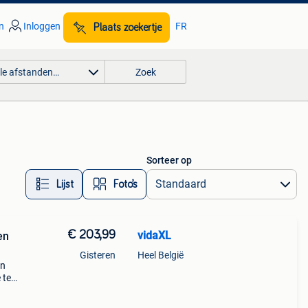
n
Inloggen
FR
Plaats zoekertje
lle afstanden…
Zoek
Sorteer op
Lijst
Foto’s
€ 203,99
vidaXL
en
Gisteren
Heel België
en
 te
 is
 en