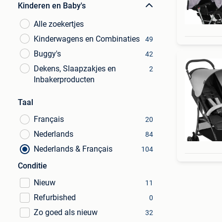
Kinderen en Baby's
Alle zoekertjes
Kinderwagens en Combinaties
49
Buggy's
42
Dekens, Slaapzakjes en
2
Inbakerproducten
Taal
Français
20
Nederlands
84
Nederlands & Français
104
Conditie
Nieuw
11
Refurbished
0
Zo goed als nieuw
32