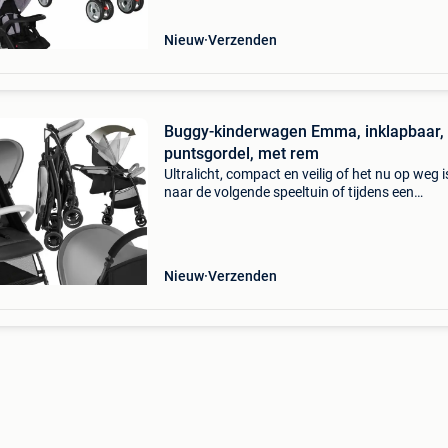
veelzijdig
Nieuw
Verzenden
Buggy-kinderwagen Emma, inklapbaar, 
puntsgordel, met rem
Ultralicht, compact en veilig of het nu op weg i
naar de volgende speeltuin of tijdens een
ontspannen stadswandeling – de kinderwage
emma van tectake met inklapbare kap en gev
duwstang is de id
Nieuw
Verzenden