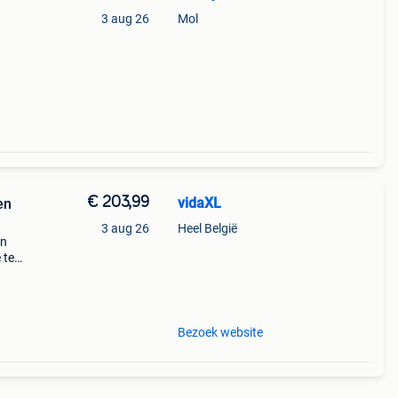
3 aug 26
Mol
€ 203,99
vidaXL
en
3 aug 26
Heel België
en
 te
 is
 en
Bezoek website