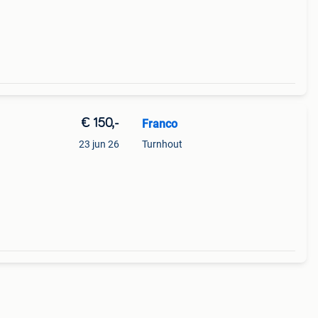
€ 150,-
Franco
23 jun 26
Turnhout