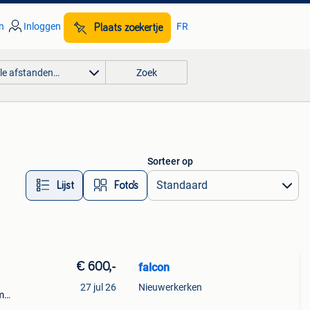
n
Inloggen
FR
Plaats zoekertje
lle afstanden…
Zoek
Sorteer op
Lijst
Foto’s
€ 600,-
falcon
27 jul 26
Nieuwerkerken
m
21104