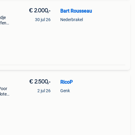
€ 2.000,-
Bart Rousseau
jdje
30 jul 26
Nederbrakel
ffen
te
 De
€ 2.500,-
RicoP
Voor
2 jul 26
Genk
loten
er