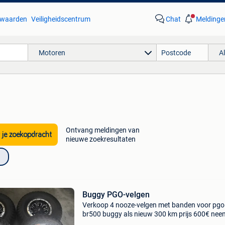
waarden
Veiligheidscentrum
Chat
Meldinge
Motoren
A
Ontvang meldingen van
 je zoekopdracht
nieuwe zoekresultaten
Buggy PGO-velgen
Verkoop 4 nooze-velgen met banden voor pgo
br500 buggy als nieuw 300 km prijs 600€ nee
alleen contact met mij op via telefoon 04951