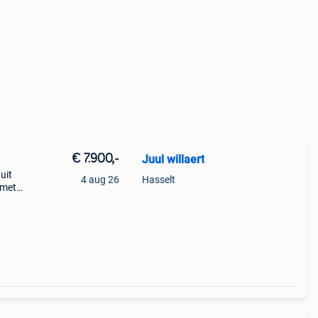
€ 7.900,-
Juul willaert
uit
4 aug 26
Hasselt
 met
600i