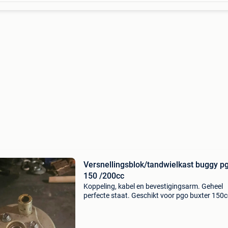
Versnellingsblok/tandwielkast buggy p
150 /200cc
Koppeling, kabel en bevestigingsarm. Geheel
perfecte staat. Geschikt voor pgo buxter 150c
gelijksoortig kan zowel in meise of rochefort
afgehaald worden