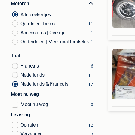
Motoren
Alle zoekertjes
Quads en Trikes
11
Accessoires | Overige
1
Onderdelen | Merk-onafhankelijk
1
Taal
Français
6
Nederlands
11
Nederlands & Français
17
Moet nu weg
Moet nu weg
0
Levering
Ophalen
12
Verzenden
3