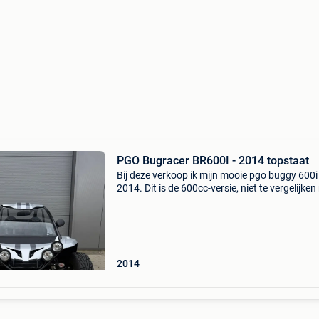
PGO Bugracer BR600I - 2014 topstaat
Bij deze verkoop ik mijn mooie pgo buggy 600i 
2014. Dit is de 600cc-versie, niet te vergelijken
de oudere 500cc-modellen die je vaak ziet. De 
beschikt over een sterkere versnellingsbak, i
2014