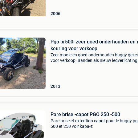
2006
Pgo br500i zeer goed onderhouden en
keuring voor verkoop
Zeer mooie en goed onderhouden buggy geke
voor verkoop. Banden als nieuw ledverlichting
vooraan j.costa vario met vooruit in glas en
ruitenwisser laatste onderhoud(groot) riem e
spanrol en vario v
2013
Pare brise -capot PGO 250 -500
Pare brise et extention capot pour le buggy p
500 et 250 voir kapa-z