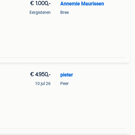
€ 1.000,-
Annemie Maurissen
Eergisteren
Bree
€ 4.950,-
pieter
10 jul 26
Peer