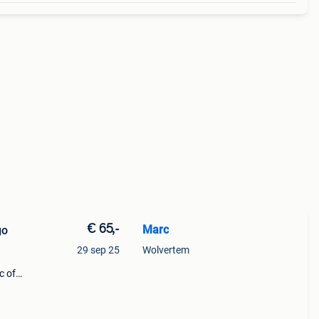
€ 65,-
Marc
go
29 sep 25
Wolvertem
c of