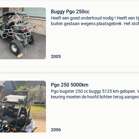
Buggy Pgo 250cc
Heeft een goed onderhoud nodig ! Heeft een ti
buiten gestaan wegens plaatsgebrek. Het sto
dakje was al wat verstorven toen ik hem koch
maar is ondertussen nog wat verder vergaan .
boite i
2005
Pgo 250 5000km
Pgo bugxter 250 cc buggy 5125 km gelopen. 
keuring moeten de hoofd lichten terug aanges
worden ipv de verstralers. Anders wachten tot
september de wetgeving weer veranderd zond
keuring.
2006