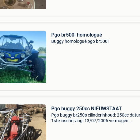
Pgo br500i homologué
Buggy homologué pgo br500i
Pgo buggy 250cc NIEUWSTAAT
Pgo buggy br250s cilinderinhoud: 250cc dat
1ste inschrijving: 13/07/2006 vermogen:
12kw/16pk brandstof: benzine slechts 1100 
Zitplaatsen: 1 met alle nodige papieren. Kan
gewoon ingeschreven word