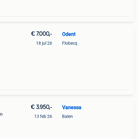
€ 7.000,-
Odent
18 jul 26
Flobecq
€ 3.950,-
Vanessa
um
13 feb 26
Balen
km!