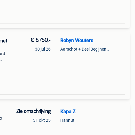
€ 6.750,-
Robyn Wouters
 met
30 jul 26
Aarschot + Deel Begijnendijk
urd
n
Zie omschrijving
Kapa Z
go
31 okt 25
Hannut