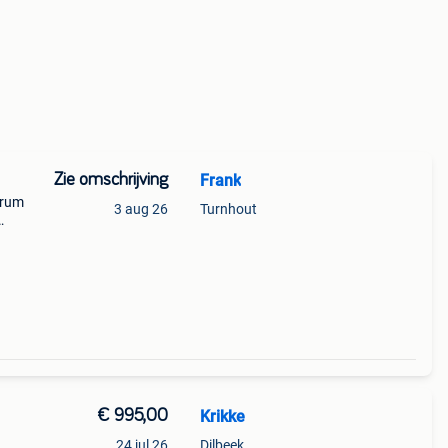
Zie omschrijving
Frank
drum
3 aug 26
Turnhout
eft
gel
€ 995,00
Krikke
24 jul 26
Dilbeek