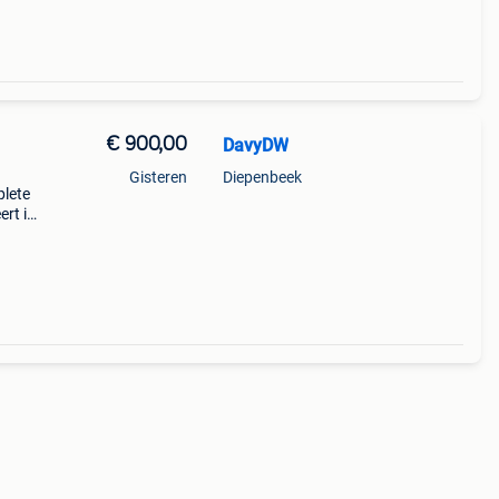
€ 900,00
DavyDW
Gisteren
Diepenbeek
plete
ert in
el
estaa