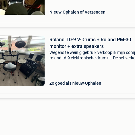
Nieuw
Ophalen of Verzenden
Roland TD-9 V-Drums + Roland PM-30
monitor + extra speakers
Wegens te weinig gebruik verkoop ik mijn com
roland td-9 elektronische drumkit. De set verke
goede staat en werkt perfect. Ideaal voor zow
beginners als gevorderde drummers. De set b
Zo goed als nieuw
Ophalen