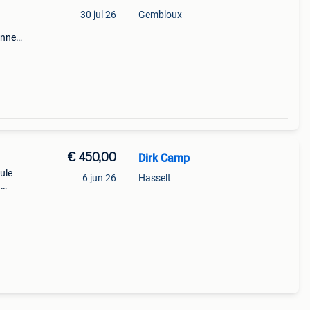
30 jul 26
Gembloux
ginnen
ische
€ 450,00
Dirk Camp
ule
6 jun 26
Hasselt
n