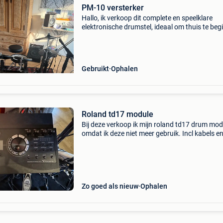
PM-10 versterker
Hallo, ik verkoop dit complete en speelklare
elektronische drumstel, ideaal om thuis te be
of vooruitgang te boeken zonder de buren te
storen. De apparatuur is in uitstekende esthet
en werk
Gebruikt
Ophalen
Roland td17 module
Bij deze verkoop ik mijn roland td17 drum mod
omdat ik deze niet meer gebruik. Incl kabels e
bevestigingsbeugel
Zo goed als nieuw
Ophalen