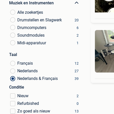
Muziek en Instrumenten
Alle zoekertjes
Drumstellen en Slagwerk
20
Drumcomputers
6
Soundmodules
2
Midi-apparatuur
1
Taal
Français
12
Nederlands
27
Nederlands & Français
39
Conditie
Nieuw
2
Refurbished
0
Zo goed als nieuw
13