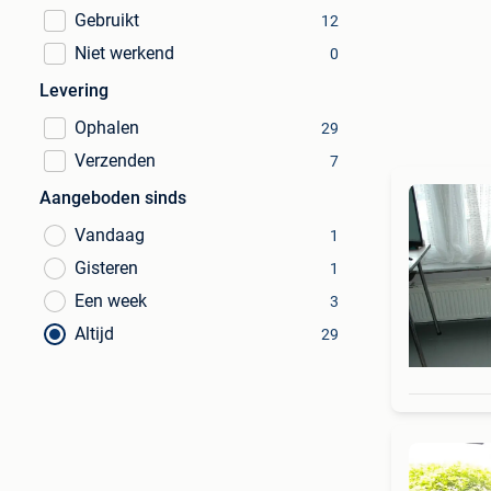
Gebruikt
12
Niet werkend
0
Levering
Ophalen
29
Verzenden
7
Aangeboden sinds
Vandaag
1
Gisteren
1
Een week
3
Altijd
29