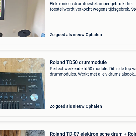
Elektronisch drumtoestel amper gebruikt het
toestel wordt verkocht wegens tijdsgebrek. St
pupiter eveneens beschikbaar voor verkoop.
Zo goed als nieuw
Ophalen
Roland TD50 drummodule
Perfect werkende td50 module. Dit is de top v
drummodules. Werkt met alle v drums alsook
externe triggers. 10 Uitgangen om alles te pl
in je mengtafel. Midi en usb interface voor o
of klan
Zo goed als nieuw
Ophalen
Roland TD-07 elektronische drum + Rol