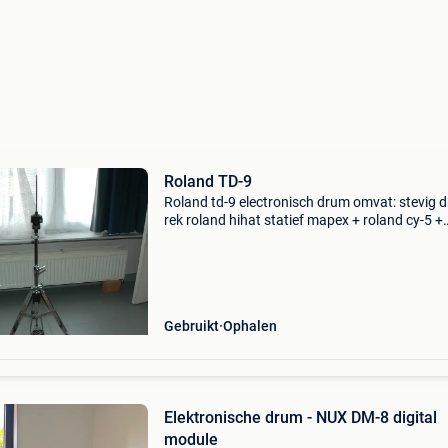
Roland TD-9
Roland td-9 electronisch drum omvat: stevig 
rek roland hihat statief mapex + roland cy-5 +
hihat-sensor (sensor is niet van roland), dit ge
een veel realistischer speelgevoel en niet te ver
Gebruikt
Ophalen
Elektronische drum - NUX DM-8 digital
module