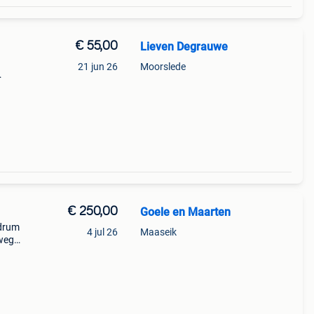
€ 55,00
Lieven Degrauwe
21 jun 26
Moorslede
x
€ 250,00
Goele en Maarten
 drum
4 jul 26
Maaseik
weg
drum.