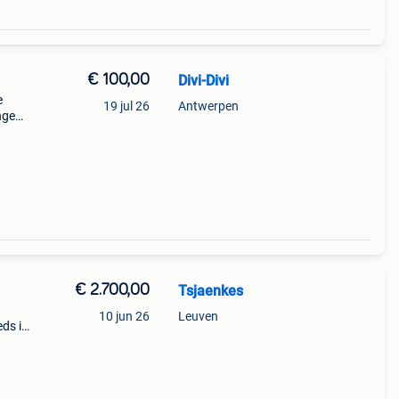
€ 100,00
Divi-Divi
e
19 jul 26
Antwerpen
ngen.
€ 2.700,00
Tsjaenkes
10 jun 26
Leuven
eds in
delen:
m pad