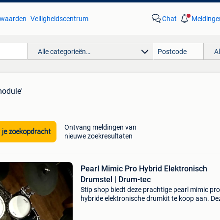
waarden
Veiligheidscentrum
Chat
Meldinge
Alle categorieën…
A
module'
Ontvang meldingen van
 je zoekopdracht
nieuwe zoekresultaten
Pearl Mimic Pro Hybrid Elektronisch
Drumstel | Drum-tec
Stip shop biedt deze prachtige pearl mimic pro
hybride elektronische drumkit te koop aan. De
professionele set verkeert in een nette staat en
perfect voor zowel studio, repetities als live-o