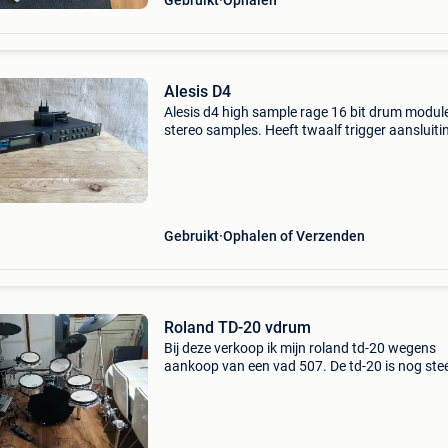
Gebruikt
Ophalen
Alesis D4
Alesis d4 high sample rage 16 bit drum modul
stereo samples. Heeft twaalf trigger aansluiti
Met gratis (licht beschadigd, maar werkende)
footswitch ps10. Uit 1991
Gebruikt
Ophalen of Verzenden
Roland TD-20 vdrum
Bij deze verkoop ik mijn roland td-20 wegens
aankoop van een vad 507. De td-20 is nog ste
prima staat, en bestaat uit de volgende onder
aantal model omschrijving 1 kd-a 22 kick dru
1