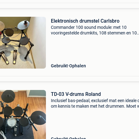
Elektronisch drumstel Carlsbro
Commander 100 sound module: met 10
vooringestelde drumkits, 108 stemmen en 10
demosongs om mee te oefenen.drum pads: 1
snare pad, 1x tom pads, 1x bass drum
pedal.cymbal pads: 1x hi-hat, 1x crash, 1x
Gebruikt
Ophalen
TD-03 V-drums Roland
Inclusief bas-pedaal, exclusief mat een ideale
om kennis te maken met het drummen. Moet 
omwille van het aanschaffen van een andere 
Td-3 module met een hoge kwaliteit geluid en
ingebouwd