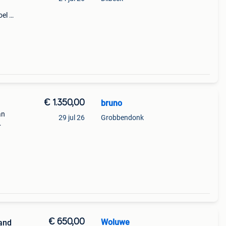
oel +
€ 1.350,00
bruno
an
29 jul 26
Grobbendonk
uggen
pname
€ 650,00
Woluwe
and