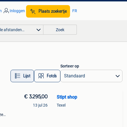
n
Inloggen
FR
Plaats zoekertje
lle afstanden…
Zoek
Sorteer op
Lijst
Foto’s
€ 3.295,00
Stipt shop
13 jul 26
Texel
ze
 is
ptred