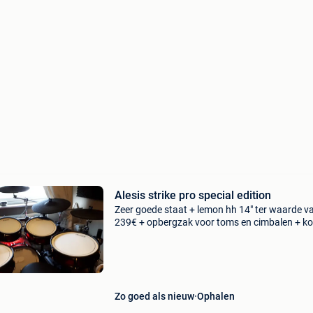
Alesis strike pro special edition
Zeer goede staat + lemon hh 14" ter waarde v
239€ + opbergzak voor toms en cimbalen + ko
voor module + real acoustics 2 sound edition 
van drum-tec let op vaste prijs
Zo goed als nieuw
Ophalen