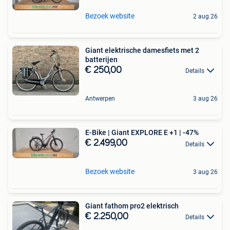
Bezoek website
2 aug 26
Giant elektrische damesfiets met 2
batterijen
€ 250,00
Details
Antwerpen
3 aug 26
E-Bike | Giant EXPLORE E +1 | -47%
€ 2.499,00
Details
Bezoek website
3 aug 26
Giant fathom pro2 elektrisch
€ 2.250,00
Details