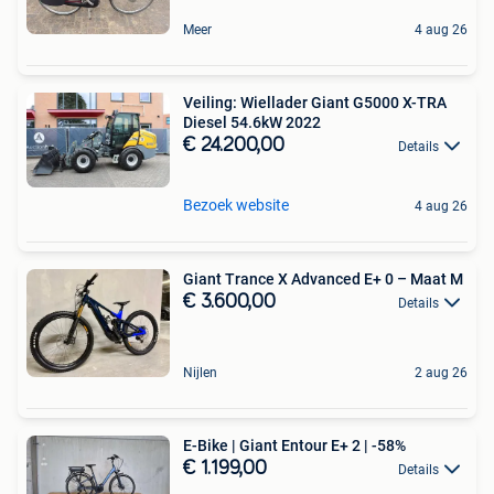
Meer
4 aug 26
Veiling: Wiellader Giant G5000 X-TRA
Diesel 54.6kW 2022
€ 24.200,00
Details
Bezoek website
4 aug 26
Giant Trance X Advanced E+ 0 – Maat M
€ 3.600,00
Details
Nijlen
2 aug 26
E-Bike | Giant Entour E+ 2 | -58%
€ 1.199,00
Details