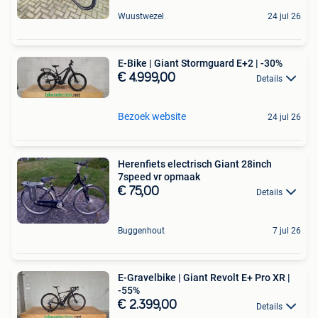
Wuustwezel
24 jul 26
E-Bike | Giant Stormguard E+2 | -30%
€ 4.999,00
Details
Bezoek website
24 jul 26
Herenfiets electrisch Giant 28inch
7speed vr opmaak
€ 75,00
Details
Buggenhout
7 jul 26
E-Gravelbike | Giant Revolt E+ Pro XR |
-55%
€ 2.399,00
Details