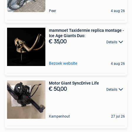
Peer
4 aug 26
mammoet Taxidermie replica montage -
Ice Age Giants Duo:
€ 35,00
Details
Bezoek website
4 aug 26
Motor Giant SyncDrive Life
€ 50,00
Details
Kampenhout
27 jul 26