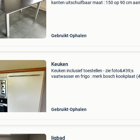
kanten uitschuifbaar maat : 150 op 90 cm aa
beide kanten nog eens 50 cm uitschuifbaar h
76 cm ophalen in deerlijk prijs 80 euro
Gebruikt
Ophalen
Keuken
Keuken inclusief toestellen - zie foto&#39;s
vaatwasser en frigo : merk bosch kookplaat (4
: merk miele oven (2 jaar) : merk siemens micro
merk siemens dampkap : merk novy warmtebo
Gebruikt
Ophalen
ligbad