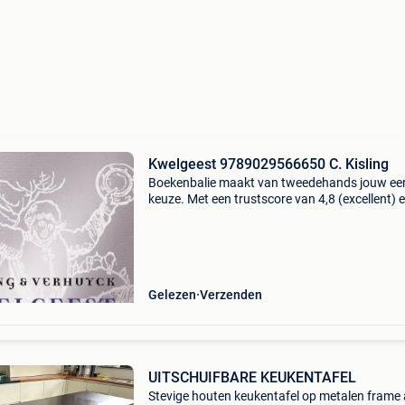
Kwelgeest 9789029566650 C. Kisling
Boekenbalie maakt van tweedehands jouw ee
keuze. Met een trustscore van 4,8 (excellent) 
dagen retour garantie maken we dat iedere d
waar. Bestel direct op onze website! Titel:
kwelgeest au
Gelezen
Verzenden
UITSCHUIFBARE KEUKENTAFEL
Stevige houten keukentafel op metalen frame