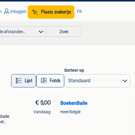
n
Inloggen
FR
Plaats zoekertje
lle afstanden…
Zoek
Sorteer op
Lijst
Foto’s
€ 5,00
BoekenBalie
Vandaag
Heel België
nbalie
et
.