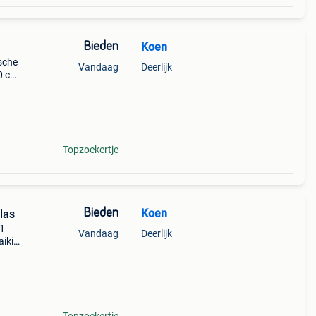
Bieden
Koen
ische
Vandaag
Deerlijk
10 cm
m dik
Topzoekertje
Bieden
Koen
las
 1
Vandaag
Deerlijk
aikip
lft
 vast