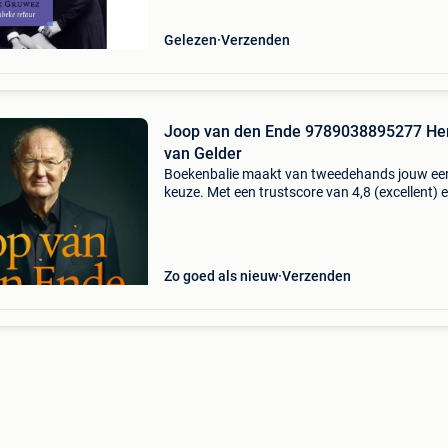
Bestel dir
Gelezen
Verzenden
Joop van den Ende 9789038895277 He
van Gelder
Boekenbalie maakt van tweedehands jouw ee
keuze. Met een trustscore van 4,8 (excellent) 
dagen retour garantie maken we dat iedere d
waar. Bestel direct op onze website! Titel: joo
den
Zo goed als nieuw
Verzenden