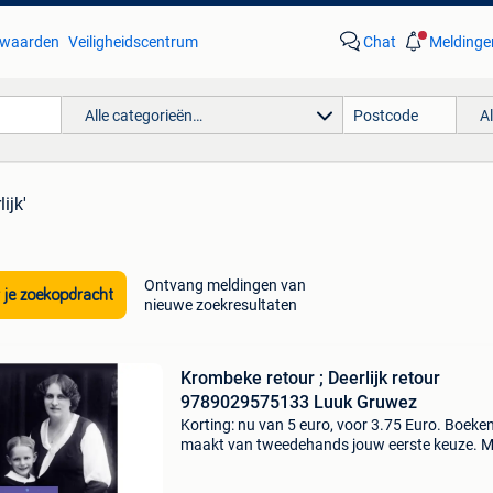
waarden
Veiligheidscentrum
Chat
Meldinge
Alle categorieën…
A
ijk'
Ontvang meldingen van
 je zoekopdracht
nieuwe zoekresultaten
Krombeke retour ; Deerlijk retour
9789029575133 Luuk Gruwez
Korting: nu van 5 euro, voor 3.75 Euro. Boeke
maakt van tweedehands jouw eerste keuze. M
een trustscore van 4,8 (excellent) en 30 dagen
retour garantie maken we dat iedere dag waar