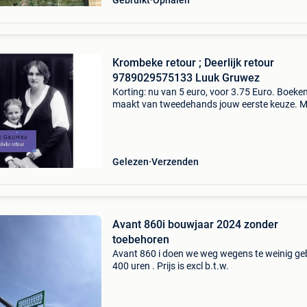
Gebruikt
Ophalen
Krombeke retour ; Deerlijk retour
9789029575133 Luuk Gruwez
Korting: nu van 5 euro, voor 3.75 Euro. Boeke
maakt van tweedehands jouw eerste keuze. M
een trustscore van 4,8 (excellent) en 30 dagen
retour garantie maken we dat iedere dag waar
Bestel dir
Gelezen
Verzenden
Avant 860i bouwjaar 2024 zonder
toebehoren
Avant 860 i doen we weg wegens te weinig ge
400 uren . Prijs is excl b.t.w.