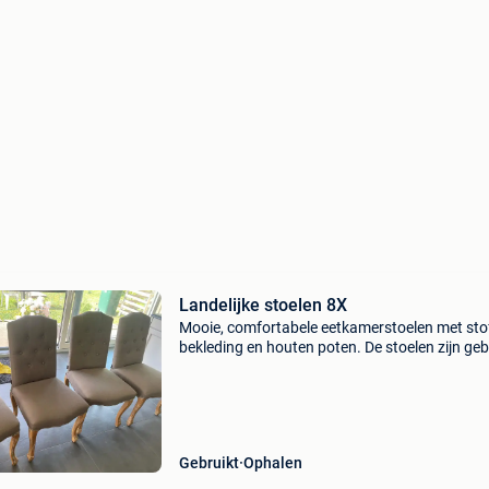
Landelijke stoelen 8X
Mooie, comfortabele eetkamerstoelen met sto
bekleding en houten poten. De stoelen zijn geb
en hebben duidelijke gebruikssporen. Op som
plaatsen is de stof versleten of beschadigd, vo
Gebruikt
Ophalen