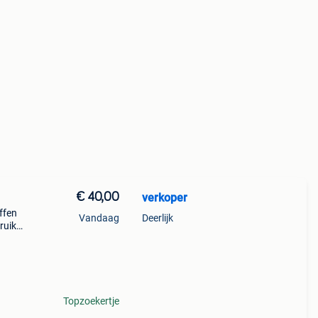
€ 40,00
verkoper
ffen
Vandaag
Deerlijk
ruikt
mige
oral
Topzoekertje