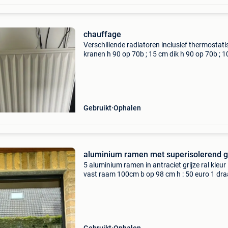
chauffage
Verschillende radiatoren inclusief thermostat
kranen h 90 op 70b ; 15 cm dik h 90 op 70b ; 
dik h 90 op 100b ; 10 cm dik h 90 op 80b ; 10 c
h 90 op 90b ; 10 cm dik 40 euro per stuk alle
Gebruikt
Ophalen
aluminium ramen met superisolerend g
5 aluminium ramen in antraciet grijze ral kleur
vast raam 100cm b op 98 cm h : 50 euro 1 dra
raam 100cm b op 98 cm h : 75 euro 1 raam, he
draaikip raam 2m37 b op 98 cm h : 100 euro 1
ra