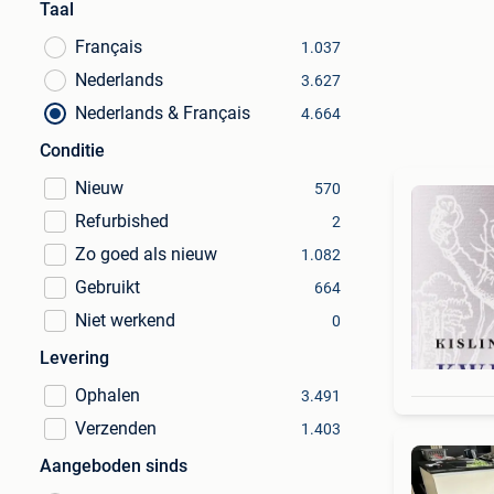
Taal
Français
1.037
Nederlands
3.627
Nederlands & Français
4.664
Conditie
Nieuw
570
Refurbished
2
Zo goed als nieuw
1.082
Gebruikt
664
Niet werkend
0
Levering
Ophalen
3.491
Verzenden
1.403
Aangeboden sinds