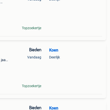
n
oogte
Topzoekertje
Bieden
Koen
Vandaag
Deerlijk
 jaar)
golf :
iler
Topzoekertje
Bieden
Koen