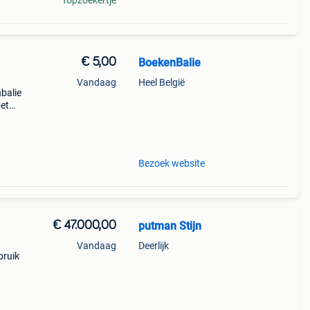
Topzoekertje
€ 5,00
BoekenBalie
Vandaag
Heel België
nbalie
et
.
Bezoek website
€ 47.000,00
putman Stijn
Vandaag
Deerlijk
bruik