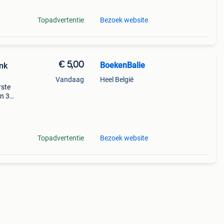
Topadvertentie
Bezoek website
€ 5,00
BoekenBalie
nk
Vandaag
Heel België
rste
en 30
ag
p van
Topadvertentie
Bezoek website