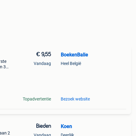
€ 9,55
BoekenBalie
rste
Vandaag
Heel België
en 30
ag
Topadvertentie
Bezoek website
Bieden
Koen
 aan 2
Vandaag
Deerlijk