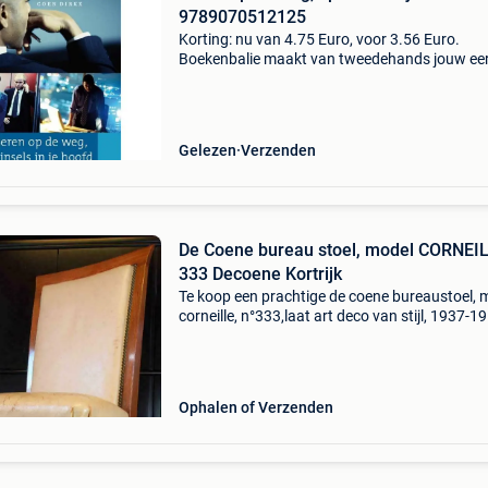
9789070512125
Korting: nu van 4.75 Euro, voor 3.56 Euro.
Boekenbalie maakt van tweedehands jouw ee
keuze. Met een trustscore van 4,8 (excellent) 
dagen retour garantie maken we dat iedere d
waar. Bestel
Gelezen
Verzenden
De Coene bureau stoel, model CORNEIL
333 Decoene Kortrijk
Te koop een prachtige de coene bureaustoel, 
corneille, n°333,laat art deco van stijl, 1937-1
gebroeders decoene frères courtrai/ kortrijk. 
onderstel van de stoel komt volledig met de st
Ophalen of Verzenden