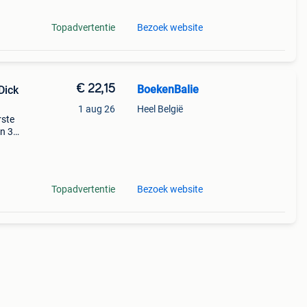
Topadvertentie
Bezoek website
€ 22,15
BoekenBalie
Dick
1 aug 26
Heel België
rste
en 30
ag
Topadvertentie
Bezoek website