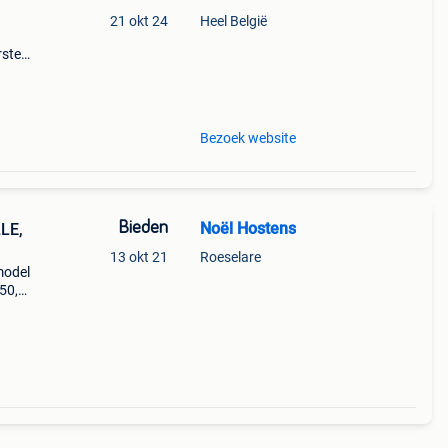
21 okt 24
Heel België
rste
en 30
ag
Bezoek website
Bieden
Noël Hostens
LE,
13 okt 21
Roeselare
model
950,
Het
o