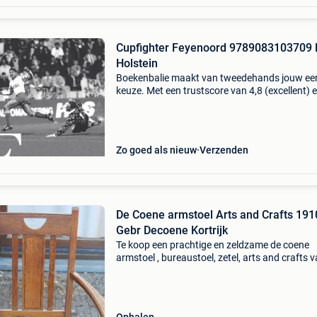
Cupfighter Feyenoord 9789083103709 
Holstein
Boekenbalie maakt van tweedehands jouw ee
keuze. Met een trustscore van 4,8 (excellent) 
dagen retour garantie maken we dat iedere d
waar. Bestel direct op onze website! Titel:
cupfighter f
Zo goed als nieuw
Verzenden
De Coene armstoel Arts and Crafts 191
Gebr Decoene Kortrijk
Te koop een prachtige en zeldzame de coene
armstoel , bureaustoel, zetel, arts and crafts 
stijl van circa 1910 van de gebroeders decoene
kortrijk. Contact: hostens.noel@skynet.be