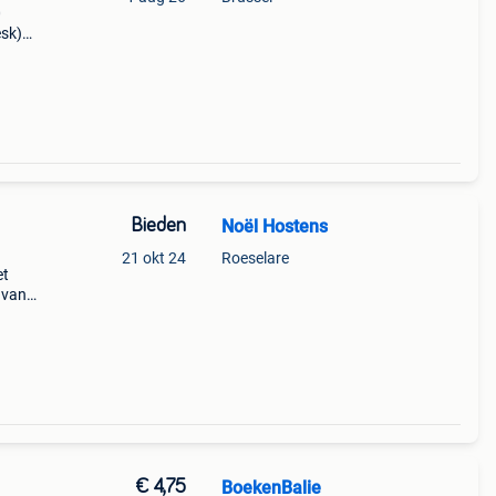
0
esk)
gië
Bieden
Noël Hostens
21 okt 24
Roeselare
et
 van
oeders
€ 4,75
BoekenBalie