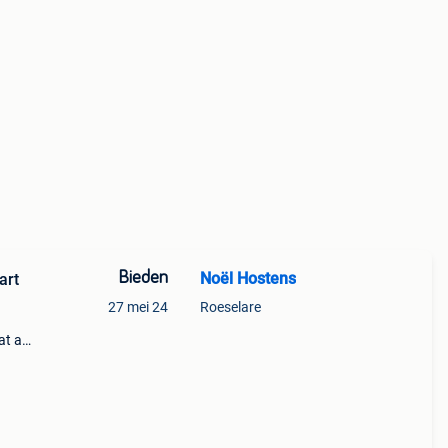
Bieden
Noël Hostens
art
27 mei 24
Roeselare
at art
jftig,