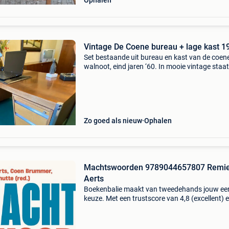
Ophalen
Vintage De Coene bureau + lage kast 1
Set bestaande uit bureau en kast van de coene
walnoot, eind jaren ‘60. In mooie vintage staat
Kant van de bureaulades is wat verbleekt doir
zonlicht. Afmetingen bureau: breedte 80cm, l
180cm
Zo goed als nieuw
Ophalen
Machtswoorden 9789044657807 Remi
Aerts
Boekenbalie maakt van tweedehands jouw ee
keuze. Met een trustscore van 4,8 (excellent) 
dagen retour garantie maken we dat iedere d
waar. Bestel direct op onze website! Titel:
machtswoorde