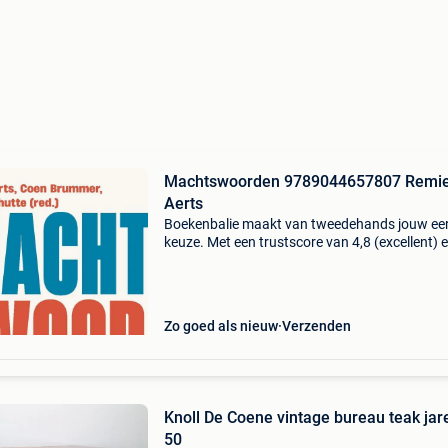
Machtswoorden 9789044657807 Remi
Aerts
Boekenbalie maakt van tweedehands jouw ee
keuze. Met een trustscore van 4,8 (excellent) 
dagen retour garantie maken we dat iedere d
waar. Bestel direct op onze website! Titel:
machtswoorde
Zo goed als nieuw
Verzenden
Knoll De Coene vintage bureau teak jar
50