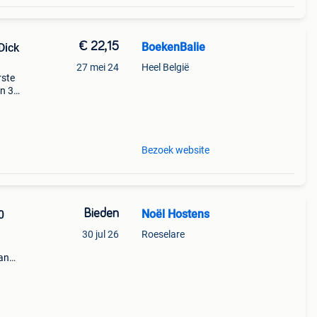
€ 22,15
BoekenBalie
Dick
27 mei 24
Heel België
rste
en 30
ag
Bezoek website
Bieden
Noël Hostens
0
30 jul 26
Roeselare
van
 uit