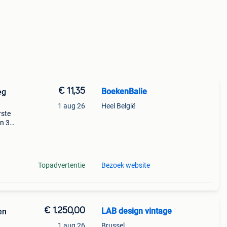
€ 11,35
BoekenBalie
eg
1 aug 26
Heel België
rste
en 30
ag
Topadvertentie
Bezoek website
€ 1.250,00
LAB design vintage
en
1 aug 26
Brussel