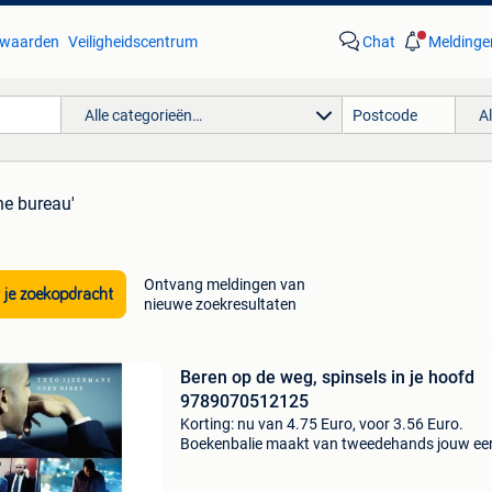
waarden
Veiligheidscentrum
Chat
Meldinge
Alle categorieën…
A
ne bureau'
Ontvang meldingen van
 je zoekopdracht
nieuwe zoekresultaten
Beren op de weg, spinsels in je hoofd
9789070512125
Korting: nu van 4.75 Euro, voor 3.56 Euro.
Boekenbalie maakt van tweedehands jouw ee
keuze. Met een trustscore van 4,8 (excellent) 
dagen retour garantie maken we dat iedere d