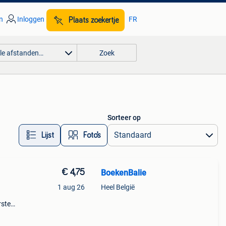
n
Inloggen
FR
Plaats zoekertje
lle afstanden…
Zoek
Sorteer op
Lijst
Foto’s
€ 4,75
BoekenBalie
1 aug 26
Heel België
rste
en 30
ag