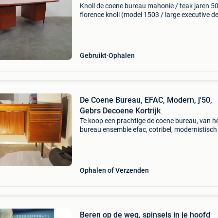
Knoll de coene bureau mahonie / teak jaren 5
florence knoll (model 1503 / large executive d
zeldzaam en mooi groot bureau knoll bureau.
Vroege editie geproduceerd door de coene bel
1950. Gelak
Gebruikt
Ophalen
De Coene Bureau, EFAC, Modern, j'50,
Gebrs Decoene Kortrijk
Te koop een prachtige de coene bureau, van h
bureau ensemble efac, cotribel, modernistisch
stijl, uit de jaren vijftig en zestig, van de gebr
decoene uit kortrijk. Afmetingen: -lengte:
Ophalen of Verzenden
Beren op de weg, spinsels in je hoofd