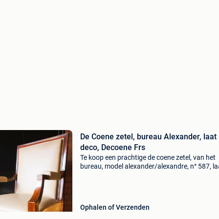
De Coene zetel, bureau Alexander, laat 
deco, Decoene Frs
Te koop een prachtige de coene zetel, van het
bureau, model alexander/alexandre, n° 587, la
deco en neoclassicisme van stijl van de jaren vi
gebroeders decoene frères, kortrijk. Veel direc
Ophalen of Verzenden