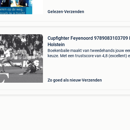
waar. Bestel
Gelezen
Verzenden
Cupfighter Feyenoord 9789083103709 
Holstein
Boekenbalie maakt van tweedehands jouw ee
keuze. Met een trustscore van 4,8 (excellent) 
dagen retour garantie maken we dat iedere d
waar. Bestel direct op onze website! Titel:
cupfighter f
Zo goed als nieuw
Verzenden