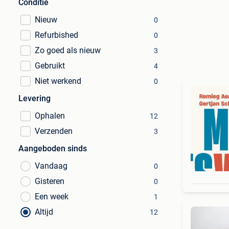
Conditie
Nieuw
0
Refurbished
0
Zo goed als nieuw
3
Gebruikt
4
Niet werkend
0
Levering
Ophalen
12
Verzenden
3
Aangeboden sinds
Vandaag
0
Gisteren
0
Een week
1
Altijd
12