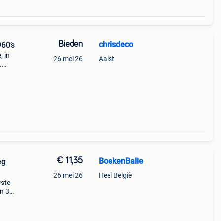
Bieden
chrisdeco
960’s
, in
26 mei 26
Aalst
.
engte
€ 11,35
BoekenBalie
eg
26 mei 26
Heel België
rste
en 30
ag