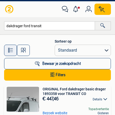
Alle categorieën…
Sorteer op
Alle afstanden…
Bewaar je zoekopdracht
Filters
ORIGINAL Ford dakdrager basic drager
1893358 voor TRANSIT CO
€ 447,46
Details
Topadvertentie
Bezoek website
Gisteren