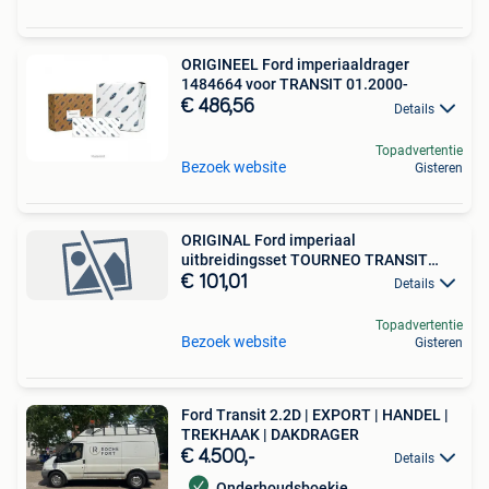
ORIGINEEL Ford imperiaaldrager
1484664 voor TRANSIT 01.2000-
€ 486,56
Details
Topadvertentie
Bezoek website
Gisteren
ORIGINAL Ford imperiaal
uitbreidingsset TOURNEO TRANSIT
CUST
€ 101,01
Details
Topadvertentie
Bezoek website
Gisteren
Ford Transit 2.2D | EXPORT | HANDEL |
TREKHAAK | DAKDRAGER
€ 4.500,-
Details
Onderhoudsboekje