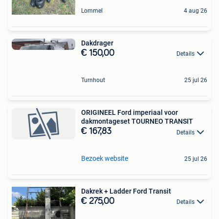
Lommel
4 aug 26
Dakdrager
€ 150,00
Details
Turnhout
25 jul 26
ORIGINEEL Ford imperiaal voor
dakmontageset TOURNEO TRANSIT
€ 167,83
Details
Bezoek website
25 jul 26
Dakrek + Ladder Ford Transit
€ 275,00
Details