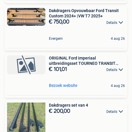
Dakdragers Opvouwbaar Ford Transit
Custom 2024+ |VW T7 2025+
€ 750,00
Details
Evergem
4 aug 26
ORIGINAL Ford imperiaal
uitbreidingsset TOURNEO TRANSIT
CUST
€ 101,01
Details
Bezoek website
4 aug 26
Dakdragers set van 4
€ 200,00
Details