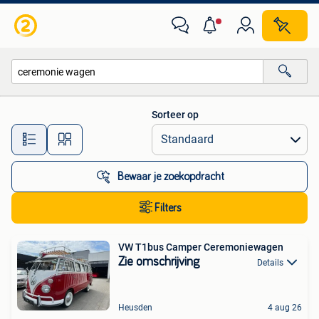
Alle categorieën…
Sorteer op
Alle afstanden…
Bewaar je zoekopdracht
Filters
VW T1bus Camper Ceremoniewagen
Zie omschrijving
Details
Heusden
4 aug 26