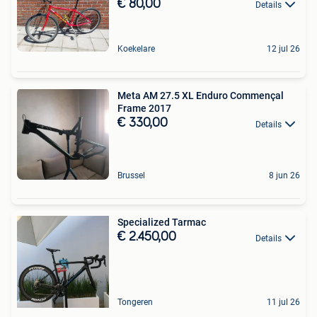
€ 80,00
Details
Koekelare
12 jul 26
Meta AM 27.5 XL Enduro Commençal
Frame 2017
€ 330,00
Details
Brussel
8 jun 26
Specialized Tarmac
€ 2.450,00
Details
Tongeren
11 jul 26