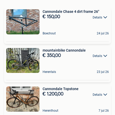
Cannondale Chase 4 dirt frame 26"
€ 150,00
Details
Boechout
24 jul 26
mountainbike Cannondale
€ 350,00
Details
Herentals
23 jul 26
Cannondale Topstone
€ 1.200,00
Details
Herenthout
7 jul 26