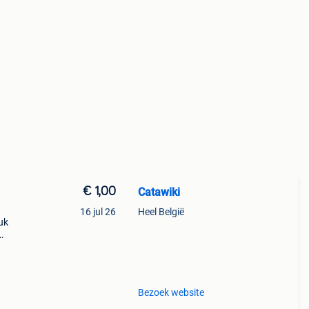
€ 1,00
Catawiki
16 jul 26
Heel België
uk
te
Bezoek website