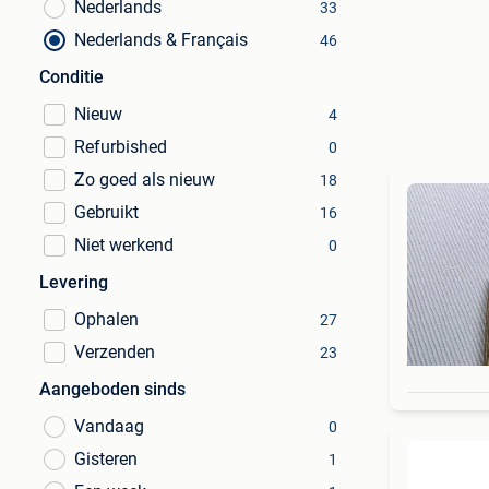
Nederlands
33
Nederlands & Français
46
Conditie
Nieuw
4
Refurbished
0
Zo goed als nieuw
18
Gebruikt
16
Niet werkend
0
Levering
Ophalen
27
Verzenden
23
Aangeboden sinds
Vandaag
0
Gisteren
1