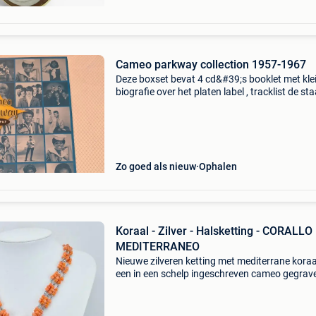
Cameo parkway collection 1957-1967
Deze boxset bevat 4 cd&#39;s booklet met kle
biografie over het platen label , tracklist de sta
zo goed als nieuw kan verstuurd worden naar
postpunt of adres
Zo goed als nieuw
Ophalen
Koraal - Zilver - Halsketting - CORALLO
MEDITERRANEO
Nieuwe zilveren ketting met mediterrane koraa
een in een schelp ingeschreven cameo gegrav
met cassis rufa-schelp, met de hand vervaardi
torre del greco, italië, totaal gewicht 59,04 g e