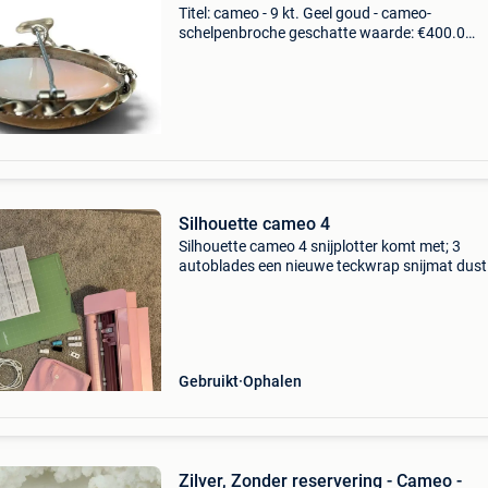
Titel: cameo - 9 kt. Geel goud - cameo-
schelpenbroche geschatte waarde: €400.0
Belangrijk: winnende biedingen zijn exclusief 
koperbescherming + €3 9ct cameo-broche - d
vintage schelpenca
Silhouette cameo 4
Silhouette cameo 4 snijplotter komt met; 3
autoblades een nieuwe teckwrap snijmat dust
cover is aangekocht 27-07-2021 ophalen in
ertvelde
Gebruikt
Ophalen
Zilver, Zonder reservering - Cameo -