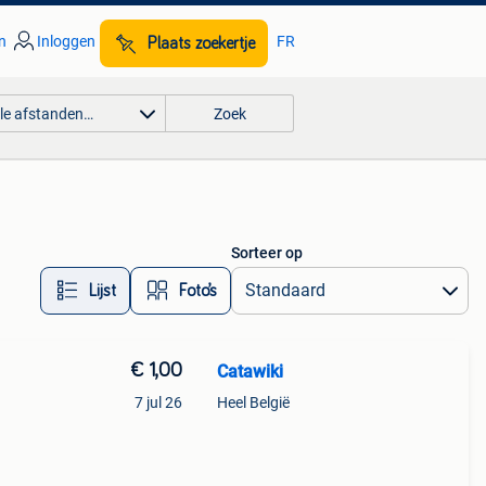
n
Inloggen
FR
Plaats zoekertje
lle afstanden…
Zoek
Sorteer op
Lijst
Foto’s
€ 1,00
Catawiki
7 jul 26
Heel België
9%
e