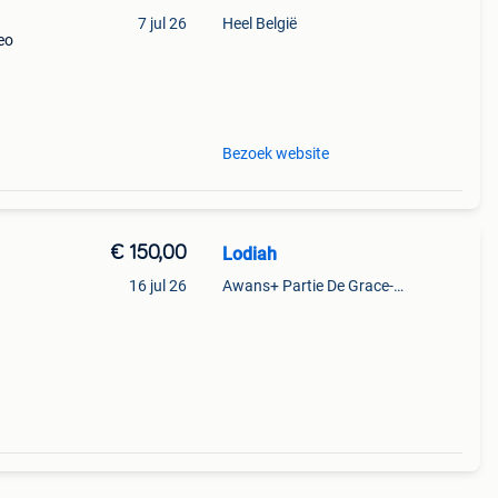
7 jul 26
Heel België
neo
9%
Bezoek website
€ 150,00
Lodiah
16 jul 26
Awans+ Partie De Grace-Hollogne
at:
tis