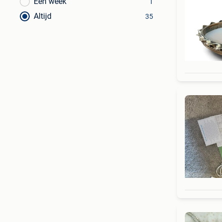
Een week
1
Altijd
35