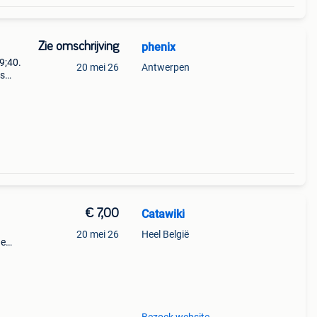
Zie omschrijving
phenix
9;40.
20 mei 26
Antwerpen
is
€ 7,00
Catawiki
20 mei 26
Heel België
de
 + €3