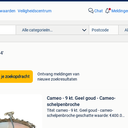
waarden
Veiligheidscentrum
Chat
Meldinge
Alle categorieën…
A
4'
Ontvang meldingen van
 je zoekopdracht
nieuwe zoekresultaten
Cameo - 9 kt. Geel goud - Cameo-
schelpenbroche
Titel: cameo - 9 kt. Geel goud - cameo-
schelpenbroche geschatte waarde: €400.0
Belangrijk: winnende biedingen zijn exclusief 
koperbescherming + €3 9ct cameo-broche - d