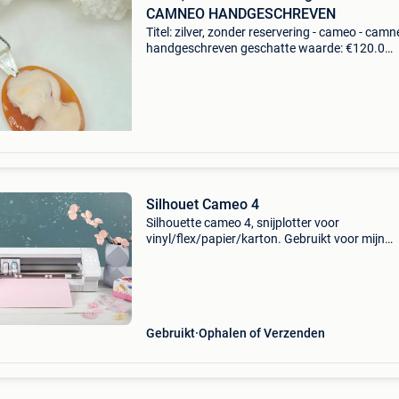
CAMNEO HANDGESCHREVEN
Titel: zilver, zonder reservering - cameo - cam
handgeschreven geschatte waarde: €120.0
Belangrijk: winnende biedingen zijn exclusief 
koperbescherming + €3 prachtige bedel met
handgegr
Silhouet Cameo 4
Silhouette cameo 4, snijplotter voor
vinyl/flex/papier/karton. Gebruikt voor mijn
personalisatieactiviteit, in perfecte staat. Omv
snijmat, messen, gereedschap, vinylresten gra
silhouette studio
Gebruikt
Ophalen of Verzenden