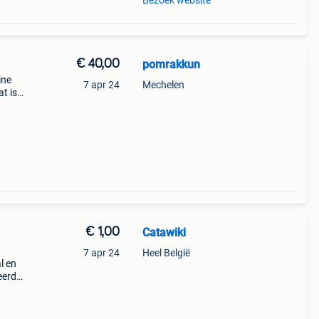
Bezoek website
€ 40,00
pomrakkun
ine
7 apr 24
Mechelen
at is
€ 1,00
Catawiki
7 apr 24
Heel België
l en
eerd,
gd in
n