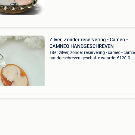
vintage schelpenca
Zilver, Zonder reservering - Cameo -
CAMNEO HANDGESCHREVEN
Titel: zilver, zonder reservering - cameo - cam
handgeschreven geschatte waarde: €120.0
Belangrijk: winnende biedingen zijn exclusief 
koperbescherming + €3 prachtige bedel met
handgegr