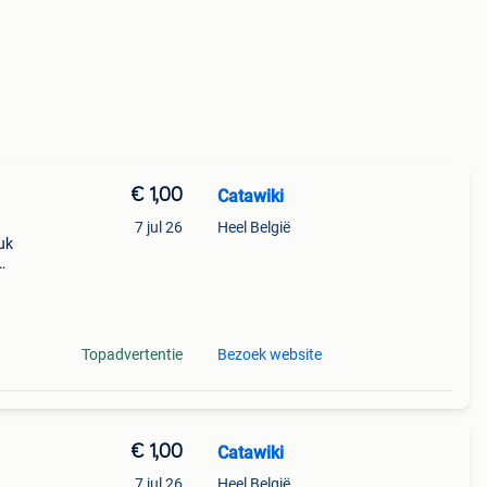
€ 1,00
Catawiki
7 jul 26
Heel België
uk
te
Topadvertentie
Bezoek website
€ 1,00
Catawiki
7 jul 26
Heel België