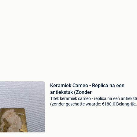
Keramiek Cameo - Replica na een
antiekstuk (Zonder
Titel: keramiek cameo - replica na een antiekst
(zonder geschatte waarde: €180.0 Belangrijk:
winnende biedingen zijn exclusief 9%
koperbescherming + €3 aardewerken plaquet
met achilles-p