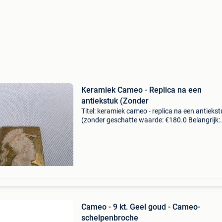
Keramiek Cameo - Replica na een
antiekstuk (Zonder
Titel: keramiek cameo - replica na een antiekst
(zonder geschatte waarde: €180.0 Belangrijk:
winnende biedingen zijn exclusief 9%
koperbescherming + €3 aardewerken plaquet
met achilles-p
Cameo - 9 kt. Geel goud - Cameo-
schelpenbroche