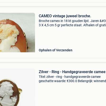
CAMEO vintage juweel broche.
Broche cameo in 18 kt gouden lijst. Jaren &#3
3 X 4,5 cm 5 gr perfecte staat. Afhalen of grat
verzending ref.: 271-461/433
Ophalen of Verzenden
Zilver - Ring - Handgegraveerde camee
Titel: zilver - ring - handgegraveerde camee
geschatte waarde: €300.0 Belangrijk: winnen
biedingen zijn exclusief 9% koperbescherming
deze elegante ring van 925 zilver heeft een fijn