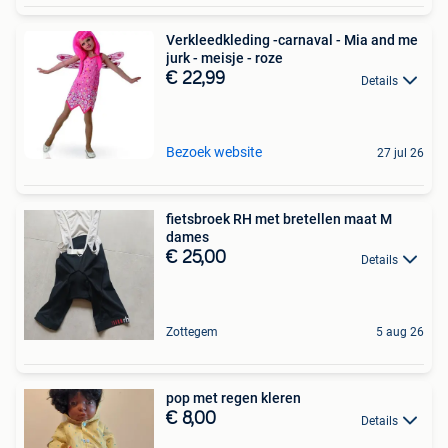
Verkleedkleding -carnaval - Mia and me
jurk - meisje - roze
€ 22,99
Details
Bezoek website
27 jul 26
fietsbroek RH met bretellen maat M
dames
€ 25,00
Details
Zottegem
5 aug 26
pop met regen kleren
€ 8,00
Details