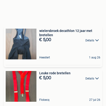
wielersbroek decathlon 12 jaar met
bretellen
€ 5,00
Details
Heestert
1 aug 26
Leuke rode bretellen
€ 5,00
Details
Flobecq
27 jul 26