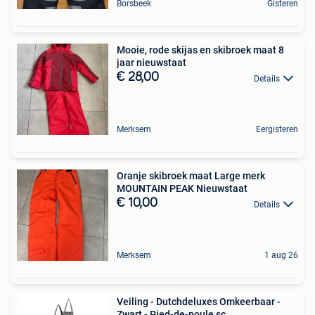
Borsbeek
Gisteren
Mooie, rode skijas en skibroek maat 8
jaar nieuwstaat
€ 28,00
Details
Merksem
Eergisteren
Oranje skibroek maat Large merk
MOUNTAIN PEAK Nieuwstaat
€ 10,00
Details
Merksem
1 aug 26
Veiling - Dutchdeluxes Omkeerbaar -
Zwart - Pied-de-poule sc