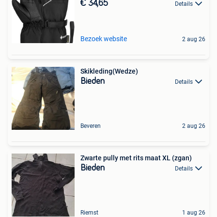
€ 34,65
Details
Bezoek website
2 aug 26
Skikleding(Wedze)
Bieden
Details
Beveren
2 aug 26
Zwarte pully met rits maat XL (zgan)
Bieden
Details
Riemst
1 aug 26