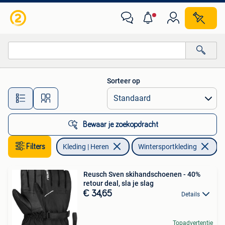
Wintersportkleding
Sorteer op
Alle afstanden…
Bewaar je zoekopdracht
Filters
Kleding | Heren
Wintersportkleding
Ve
Reusch Sven skihandschoenen - 40%
retour deal, sla je slag
€ 34,65
Details
Topadvertentie