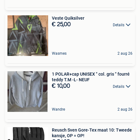
Veste Quiksilver
€ 25,00
Details
Wasmes
2 aug 26
1 POLAR+cap UNISEX " col. gris " fourré
teddy T.M -L- NEUF
€ 10,00
Details
Wandre
2 aug 26
Reusch Sven Gore-Tex maat 10: Tweede
kansje, OP = OP!