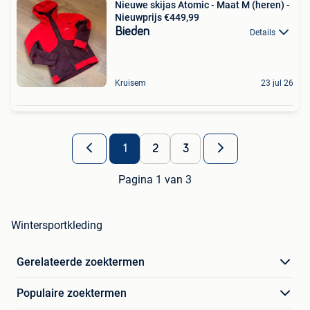
Nieuwe skijas Atomic - Maat M (heren) -
Nieuwprijs €449,99
Bieden
Details
Kruisem
23 jul 26
1
2
3
Pagina 1 van 3
Wintersportkleding
Gerelateerde zoektermen
Populaire zoektermen