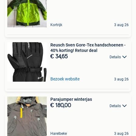
Kortrijk
3 aug 26
Reusch Sven Gore-Tex handschoenen -
40% korting! Retour deal
€ 34,65
Details
Bezoek website
3 aug 26
Parajumper winterjas
€ 180,00
Details
Harelbeke
3 aug 26