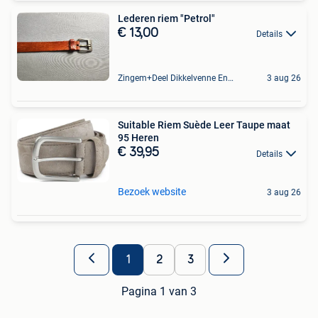
Lederen riem "Petrol"
€ 13,00
Details
Zingem+Deel Dikkelvenne En Nederzwalm-Hermelgem
3 aug 26
Suitable Riem Suède Leer Taupe maat
95 Heren
€ 39,95
Details
Bezoek website
3 aug 26
1
2
3
Pagina 1 van 3