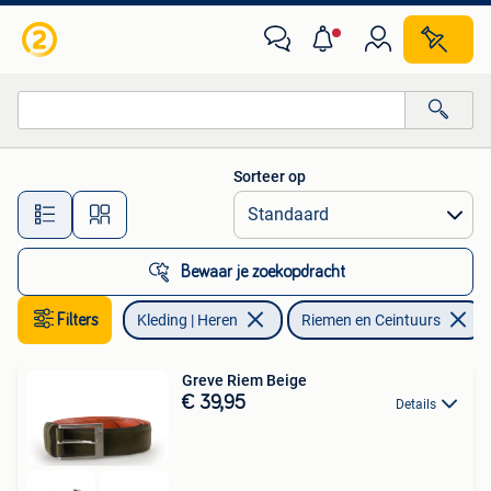
Riemen en Ceintuurs
Sorteer op
Alle afstanden…
Bewaar je zoekopdracht
Filters
Kleding | Heren
Riemen en Ceintuurs
Greve Riem Beige
€ 39,95
Details