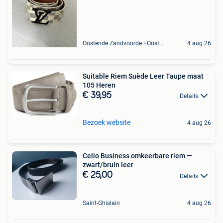
Oostende Zandvoorde +Oostende
4 aug 26
Suitable Riem Suède Leer Taupe maat
105 Heren
€ 39,95
Details
Bezoek website
4 aug 26
Celio Business omkeerbare riem —
zwart/bruin leer
€ 25,00
Details
Saint-Ghislain
4 aug 26