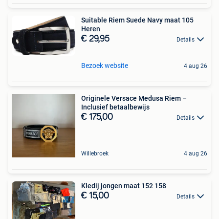
Suitable Riem Suede Navy maat 105
Heren
€ 29,95
Details
Bezoek website
4 aug 26
Originele Versace Medusa Riem –
Inclusief betaalbewijs
€ 175,00
Details
Willebroek
4 aug 26
Kledij jongen maat 152 158
€ 15,00
Details