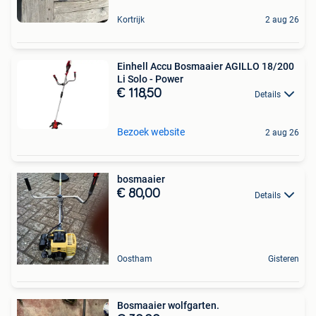
Kortrijk
2 aug 26
Einhell Accu Bosmaaier AGILLO 18/200
Li Solo - Power
€ 118,50
Details
Bezoek website
2 aug 26
bosmaaier
€ 80,00
Details
Oostham
Gisteren
Bosmaaier wolfgarten.