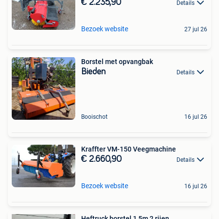
€ 2.235,90
Details
Bezoek website
27 jul 26
Borstel met opvangbak
Bieden
Details
Booischot
16 jul 26
Kraffter VM-150 Veegmachine
€ 2.660,90
Details
Bezoek website
16 jul 26
Heftruck borstel 1,5m 2 rijen