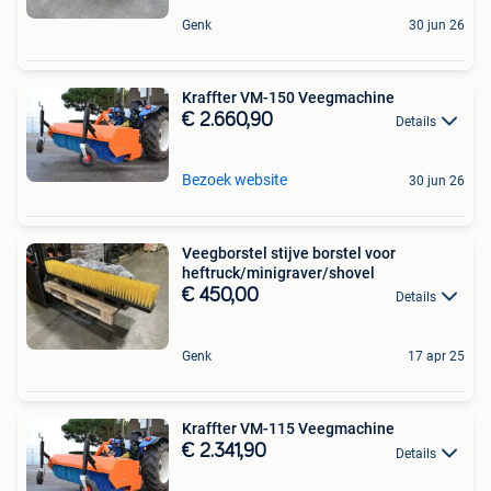
Genk
30 jun 26
Kraffter VM-150 Veegmachine
€ 2.660,90
Details
Bezoek website
30 jun 26
Veegborstel stijve borstel voor
heftruck/minigraver/shovel
€ 450,00
Details
Genk
17 apr 25
Kraffter VM-115 Veegmachine
€ 2.341,90
Details