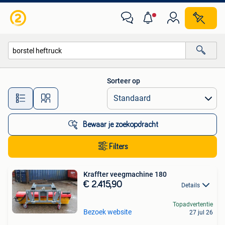
Alle categorieën…
Sorteer op
Alle afstanden…
Bewaar je zoekopdracht
Filters
Kraffter veegmachine 180
€ 2.415,90
Details
Topadvertentie
Bezoek website
27 jul 26