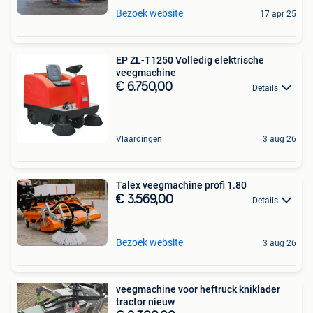
Bezoek website
17 apr 25
EP ZL-T1250 Volledig elektrische
veegmachine
€ 6.750,00
Details
Vlaardingen
3 aug 26
Talex veegmachine profi 1.80
€ 3.569,00
Details
Bezoek website
3 aug 26
veegmachine voor heftruck kniklader
tractor nieuw