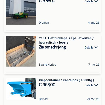
€ 5.850,-
Details
Dronryp
4 aug 26
2181. Heftrucklepels / palletvorken /
hydraulisch / lepels
Zie omschrijving
Details
Baarle-Hertog
7 mei 26
Kiepcontainer / Kantelbak ( 1000Kg )
€ 968,00
Details
Brussel
29 mei 26