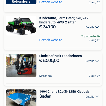
Retourdeals
Bezoek website
7 aug 26
Kinderauto, Farm Gator, 6x6, 24V
kinderauto, 4WD, 2 zitter
€ 349,00
Details
Topadvertentie
Bezoek website
7 aug 26
Linde heftruck + toebehoren
€ 8.500,00
Details
Messancy
7 aug 26
1994 Charle&Co ZK1250 Kiepbak
Bieden
Details