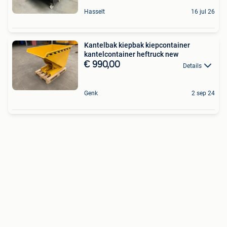
Hasselt
16 jul 26
Kantelbak kiepbak kiepcontainer
kantelcontainer heftruck new
€ 990,00
Details
Genk
2 sep 24