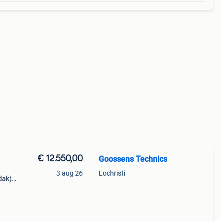
€ 12.550,00
Goossens Technics
3 aug 26
Lochristi
dak),
et
um