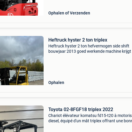
vermogen bi
Ophalen of Verzenden
Heftruck hyster 2 ton triplex
Heftruck hyster 2 ton hefvermogen side shift
bouwjaar 2013 goed werkende machine krijgt
nazicht en onderhoud voor vertrek en ook nog
nieuwe gasfles met sneklopping prijs 7250 eur
btw meer
Ophalen
Toyota 02-8FGF18 triplex 2022
Chariot élévateur komatsu fd15-t20 à motoris
diesel, équipé d'un mât triplex offrant une bon
hauteur de levage. Une machine compacte et
polyvalente pour les opérations de manutenti