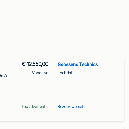
€ 12.550,00
Goossens Technics
Vandaag
Lochristi
dak),
et
um
Topadvertentie
Bezoek website