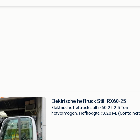
Elektrische heftruck Still RX60-25
Elektrische heftruck still rx60-25 2.5 Ton
hefvermogen. Hefhoogte : 3.20 M. (Container
kan in zeecontainer. Doorrijhoogte : 2.20 M. M
freelift, zijschuiver en vorkenspreider. Maxim
breedte vo