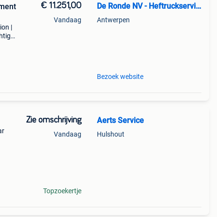
€ 11.251,00
De Ronde NV - Heftruckservice
pment
Vandaag
Antwerpen
ion |
htig
ines
aar
Bezoek website
Zie omschrijving
Aerts Service
ar
Vandaag
Hulshout
Topzoekertje