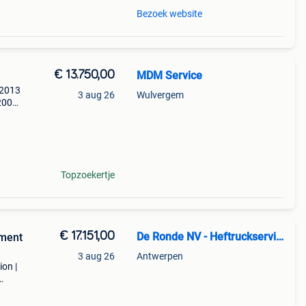
Bezoek website
€ 13.750,00
MDM Service
 2013
3 aug 26
Wulvergem
7200u
13750
Topzoekertje
€ 17.151,00
De Ronde NV - Heftruckservice
pment
3 aug 26
Antwerpen
ion |
lage