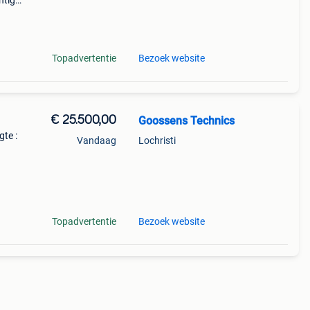
htig
ines
aar
Topadvertentie
Bezoek website
€ 25.500,00
Goossens Technics
te :
Vandaag
Lochristi
.80 M
Topadvertentie
Bezoek website