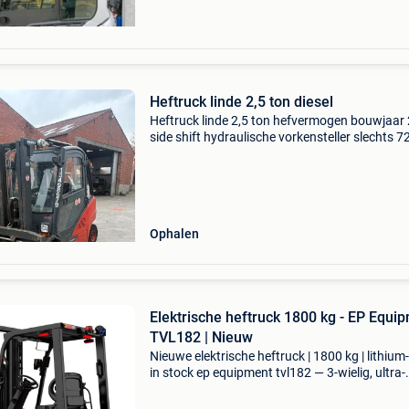
Heftruck linde 2,5 ton diesel
Heftruck linde 2,5 ton hefvermogen bouwjaar
side shift hydraulische vorkensteller slechts 
krijgt nog onderhou en naz voor vertrek prijs 
ex btw
Ophalen
Elektrische heftruck 1800 kg - EP Equi
TVL182 | Nieuw
Nieuwe elektrische heftruck | 1800 kg | lithium-
in stock ep equipment tvl182 — 3-wielig, ultra-
compact en gebouwd voor smalle gangen en 
plafonds. Dual 80v pms motor voor stabiel