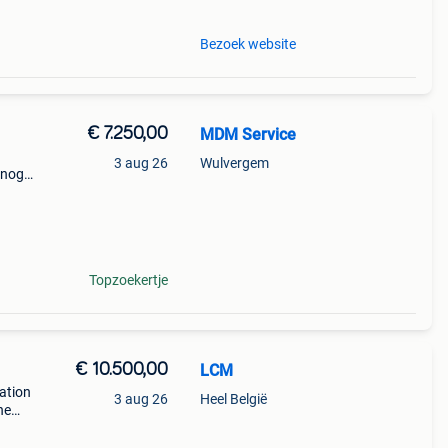
Bezoek website
€ 7.250,00
MDM Service
3 aug 26
Wulvergem
 nog
 een
o ex
Topzoekertje
€ 10.500,00
LCM
ation
3 aug 26
Heel België
ne
on.