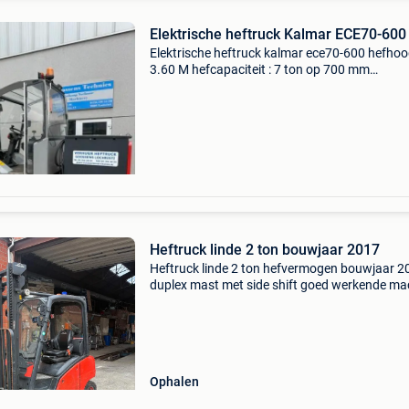
Elektrische heftruck Kalmar ECE70-600
Elektrische heftruck kalmar ece70-600 hefhoog
3.60 M hefcapaciteit : 7 ton op 700 mm
doorrijhoogte : 2.75 M met vorkenspreider en
zijschuiver. Vorklengte naar keuze : 1.20 M - 1
of 2.40 M. Me
Heftruck linde 2 ton bouwjaar 2017
Heftruck linde 2 ton hefvermogen bouwjaar 2
duplex mast met side shift goed werkende ma
prijs 5500 euro ex btw meer info 0472586147
Ophalen