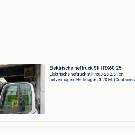
Elektrische heftruck Still RX60-25
Elektrische heftruck still rx60-25 2.5 Ton
hefvermogen. Hefhoogte : 3.20 M. (Container
kan in zeecontainer. Doorrijhoogte : 2.20 M. M
freelift, zijschuiver en vorkenspreider. Maxim
breedte vo