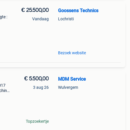
€ 25.500,00
Goossens Technics
te :
Vandaag
Lochristi
.80 M
Bezoek website
€ 5.500,00
MDM Service
017
3 aug 26
Wulvergem
chine
Topzoekertje