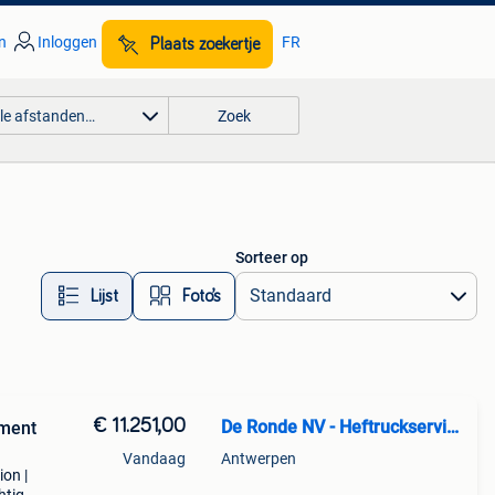
n
Inloggen
FR
Plaats zoekertje
lle afstanden…
Zoek
Sorteer op
Lijst
Foto’s
€ 11.251,00
De Ronde NV - Heftruckservice
pment
Vandaag
Antwerpen
ion |