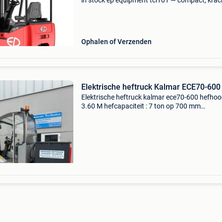
in stock ep equipment tcl101 — compact, krac
en gebouwd voor krappe magazijnen, mezzan
en vrachtwagens. Nieuw toestel, direct leverb
va
Ophalen of Verzenden
Elektrische heftruck Kalmar ECE70-600
Elektrische heftruck kalmar ece70-600 hefhoog
3.60 M hefcapaciteit : 7 ton op 700 mm
doorrijhoogte : 2.75 M met vorkenspreider en
zijschuiver. Vorklengte naar keuze : 1.20 M - 1
of 2.40 M. Me