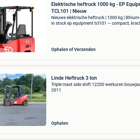
Elektrische heftruck 1000 kg - EP Equi
TCL101 | Nieuw
Nieuwe elektrische heftruck | 1000 kg | lithium-
in stock ep equipment tcl101 — compact, krac
en gebouwd voor krappe magazijnen, mezzan
en vrachtwagens. Nieuw toestel, direct leverb
va
Ophalen of Verzenden
Linde Heftruck 3 ton
Triple mast side shift 12200 werkuren bouwja
2011
Ophalen