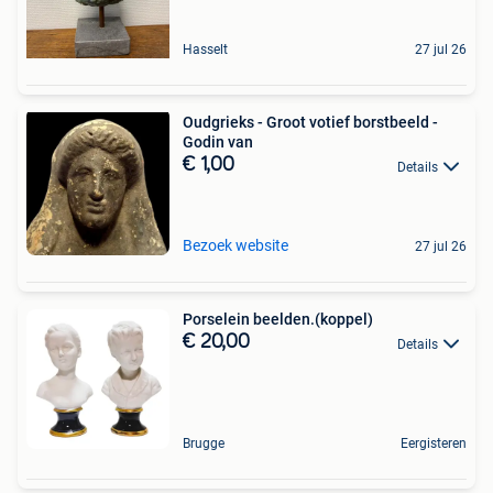
Hasselt
27 jul 26
Oudgrieks - Groot votief borstbeeld -
Godin van
€ 1,00
Details
Bezoek website
27 jul 26
Porselein beelden.(koppel)
€ 20,00
Details
Brugge
Eergisteren