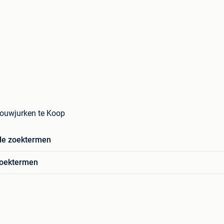
ouwjurken te Koop
de zoektermen
zoektermen