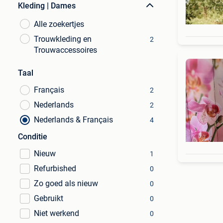
Kleding | Dames
Alle zoekertjes
Trouwkleding en
2
Trouwaccessoires
Taal
Français
2
Nederlands
2
Nederlands & Français
4
Conditie
Nieuw
1
Refurbished
0
Zo goed als nieuw
0
Gebruikt
0
Niet werkend
0