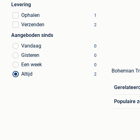
Levering
Ophalen
1
Verzenden
2
Aangeboden sinds
Vandaag
0
Gisteren
0
Een week
0
Bohemian Tr
Altijd
2
Gerelateer
Populaire 