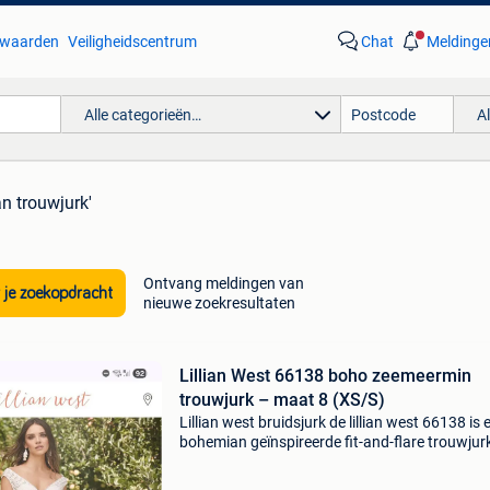
waarden
Veiligheidscentrum
Chat
Meldinge
Alle categorieën…
A
n trouwjurk'
Ontvang meldingen van
 je zoekopdracht
nieuwe zoekresultaten
Lillian West 66138 boho zeemeermin
trouwjurk – maat 8 (XS/S)
Lillian west bruidsjurk de lillian west 66138 is 
bohemian geïnspireerde fit-and-flare trouwjur
opvallend geometrisch katoenkant, een diepe 
hals en een subtiele illusie-uitsnijding. Dit zach