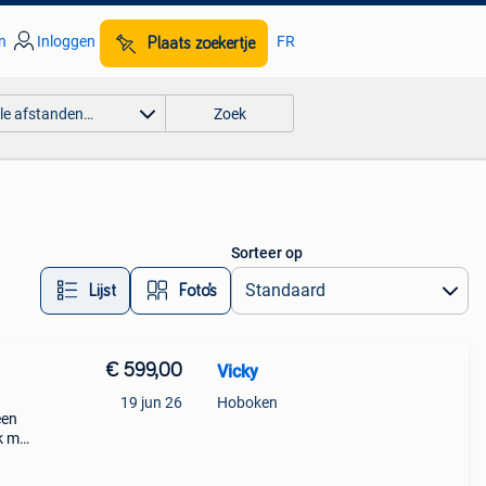
n
Inloggen
FR
Plaats zoekertje
lle afstanden…
Zoek
Sorteer op
Lijst
Foto’s
€ 599,00
Vicky
19 jun 26
Hoboken
een
k met
v-