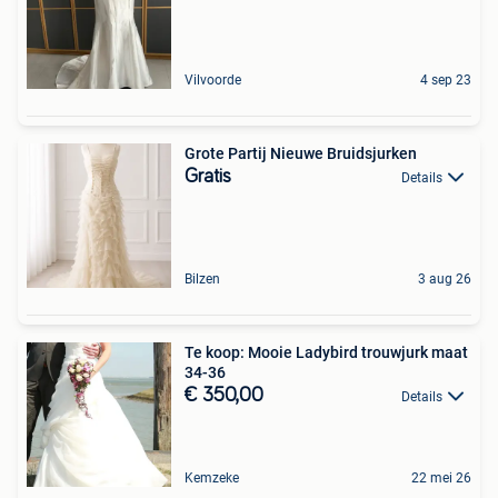
Vilvoorde
4 sep 23
Grote Partij Nieuwe Bruidsjurken
Gratis
Details
Bilzen
3 aug 26
Te koop: Mooie Ladybird trouwjurk maat
34-36
€ 350,00
Details
Kemzeke
22 mei 26