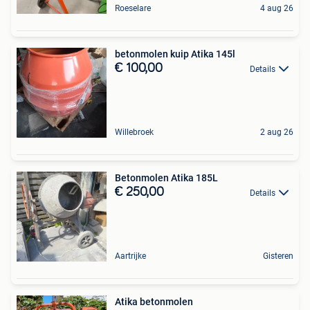
Roeselare
4 aug 26
betonmolen kuip Atika 145l
€ 100,00
Details
Willebroek
2 aug 26
Betonmolen Atika 185L
€ 250,00
Details
Aartrijke
Gisteren
Atika betonmolen