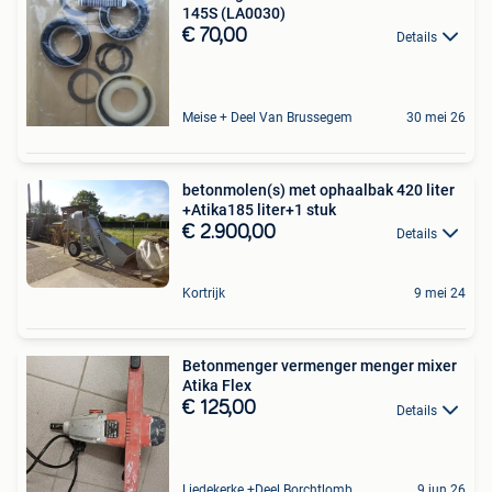
145S (LA0030)
€ 70,00
Details
Meise + Deel Van Brussegem
30 mei 26
betonmolen(s) met ophaalbak 420 liter
+Atika185 liter+1 stuk
€ 2.900,00
Details
Kortrijk
9 mei 24
Betonmenger vermenger menger mixer
Atika Flex
€ 125,00
Details
Liedekerke +Deel Borchtlombeek
9 jun 26