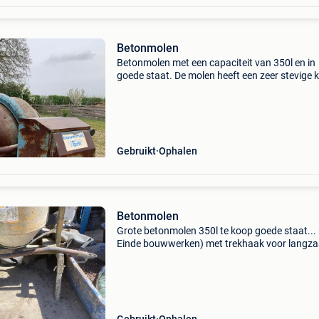
Betonmolen
Betonmolen met een capaciteit van 350l en in
goede staat. De molen heeft een zeer stevige 
en is monofasig aangedreven op 220v.
Gebruikt
Ophalen
Betonmolen
Grote betonmolen 350l te koop goede staat... 
Einde bouwwerken) met trekhaak voor langz
transport . Kan ook geladen worden. Werkt op
230v.