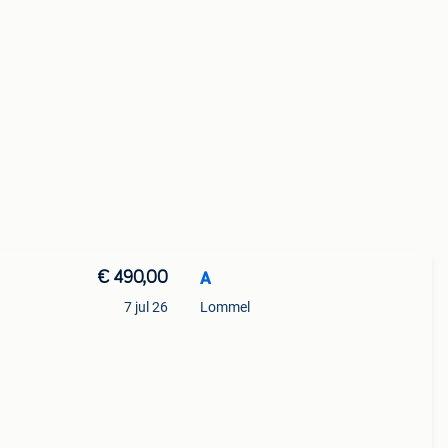
€ 490,00
A
7 jul 26
Lommel