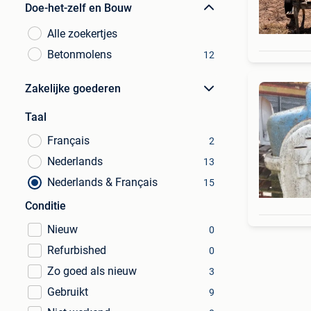
Doe-het-zelf en Bouw
Alle zoekertjes
Betonmolens
12
Zakelijke goederen
Taal
Français
2
Nederlands
13
Nederlands & Français
15
Conditie
Nieuw
0
Refurbished
0
Zo goed als nieuw
3
Gebruikt
9