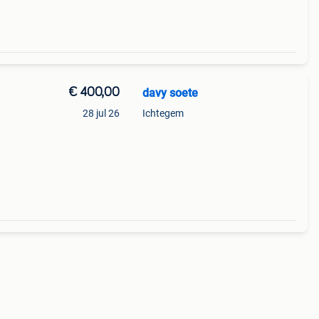
€ 400,00
davy soete
28 jul 26
Ichtegem