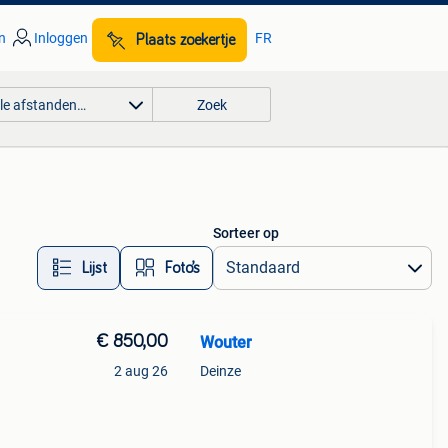
n
Inloggen
FR
Plaats zoekertje
lle afstanden…
Zoek
Sorteer op
Lijst
Foto’s
€ 850,00
Wouter
2 aug 26
Deinze