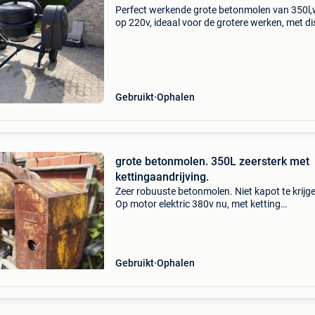
Perfect werkende grote betonmolen van 350l,
op 220v, ideaal voor de grotere werken, met di
om te vervoeren, ophalen in zelzate
Gebruikt
Ophalen
grote betonmolen. 350L zeersterk met
kettingaandrijving.
Zeer robuuste betonmolen. Niet kapot te krijg
Op motor elektric 380v nu, met ketting
aangedreven. Kan iets anders aansluiten ook
grote kubel 500l 385€ 0474 04 5269
Gebruikt
Ophalen