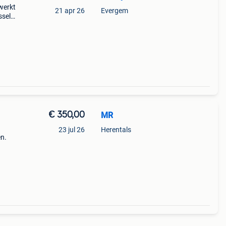
werkt
21 apr 26
Evergem
ssel
€ 350,00
MR
23 jul 26
Herentals
en.
. 350€