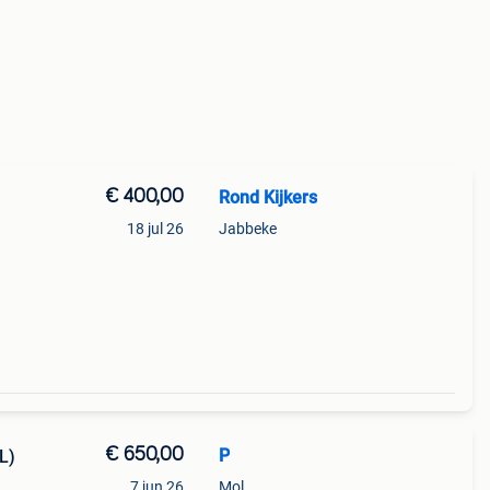
€ 400,00
Rond Kijkers
18 jul 26
Jabbeke
€ 650,00
P
L)
7 jun 26
Mol