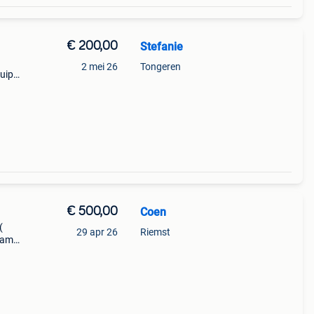
€ 200,00
Stefanie
2 mei 26
Tongeren
kuip
€ 500,00
Coen
(
29 apr 26
Riemst
aam