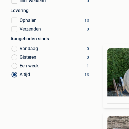
Niet werkend
0
Levering
Ophalen
13
Verzenden
0
Aangeboden sinds
Vandaag
0
Gisteren
0
Een week
1
Altijd
13