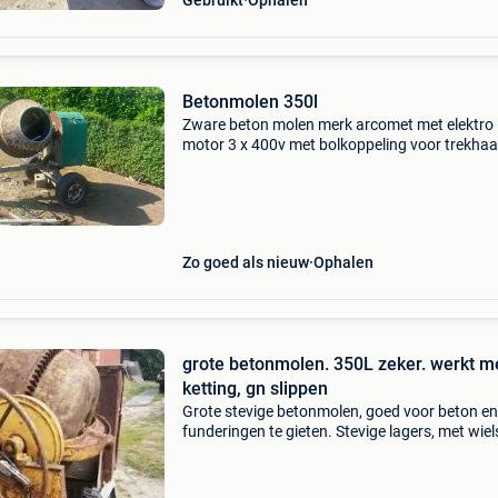
Gebruikt
Ophalen
Betonmolen 350l
Zware beton molen merk arcomet met elektro
motor 3 x 400v met bolkoppeling voor trekha
Zo goed als nieuw
Ophalen
grote betonmolen. 350L zeker. werkt m
ketting, gn slippen
Grote stevige betonmolen, goed voor beton en
funderingen te gieten. Stevige lagers, met wiels
Kan geladen worden. Met harde banden. 045
3589 74