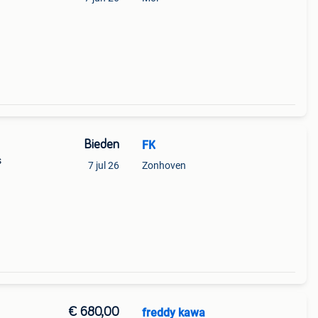
Bieden
FK
s
7 jul 26
Zonhoven
€ 680,00
freddy kawa