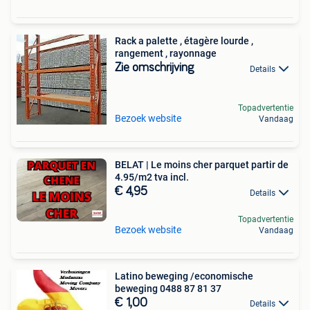
Rack a palette , étagère lourde ,
rangement , rayonnage
Zie omschrijving
Details
Topadvertentie
Bezoek website
Vandaag
BELAT | Le moins cher parquet partir de
4.95/m2 tva incl.
€ 4,95
Details
Topadvertentie
Bezoek website
Vandaag
Latino beweging /economische
beweging 0488 87 81 37
€ 1,00
Details