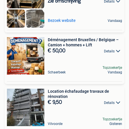
Zie omschrijving
Details
Bezoek website
Vandaag
Déménagement Bruxelles / Belgique –
Camion + hommes + Lift
€ 50,00
Details
Topzoekertje
Schaerbeek
Vandaag
Location échafaudage travaux de
rénovation
€ 9,50
Details
Topzoekertje
Vilvoorde
Gisteren