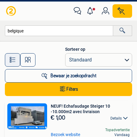
Alle categorieën…
Sorteer op
Alle afstanden…
Bewaar je zoekopdracht
Filters
NEUF! Echafaudage Steiger 10
-10.000m2 avec livraison
€ 1,00
Details
Topadvertentie
Bezoek website
Vandaag