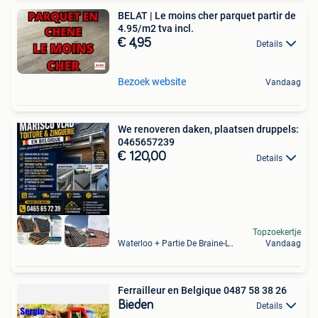
BELAT | Le moins cher parquet partir de
4.95/m2 tva incl.
€ 4,95
Details
Bezoek website
Vandaag
We renoveren daken, plaatsen druppels:
0465657239
€ 120,00
Details
Topzoekertje
Waterloo + Partie De Braine-L'Alleud, De Ohain
Vandaag
Ferrailleur en Belgique 0487 58 38 26
Bieden
Details