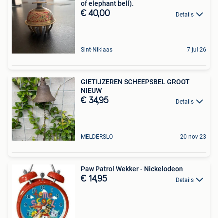
of elephant bell).
€ 40,00
Details
Sint-Niklaas
7 jul 26
GIETIJZEREN SCHEEPSBEL GROOT
NIEUW
€ 34,95
Details
MELDERSLO
20 nov 23
Paw Patrol Wekker - Nickelodeon
€ 14,95
Details