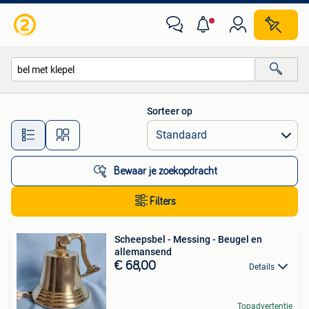
Alle categorieën…
Sorteer op
Alle afstanden…
Bewaar je zoekopdracht
Filters
Scheepsbel - Messing - Beugel en
allemansend
€ 68,00
Details
Topadvertentie