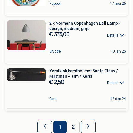
Poppel
17 mei 26
2 x Normann Copenhagen Bell Lamp -
design, medium, grijs
€ 375,00
Details
Brugge
10 jan 26
Kerstklok kerstbel met Santa Claus /
kerstman + arm / Kerst
€ 2,50
Details
Gent
12 dec 24
1
2