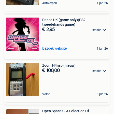
Antwerpen
1 jan 26
Dance UK (game only)(PS2
tweedehands game)
€ 2,95
Details
Bezoek website
1 jan 26
Zoom H4nsp (nieuw)
€ 100,00
Details
Vorst
16 jun 26
Open Spaces - A Selection Of