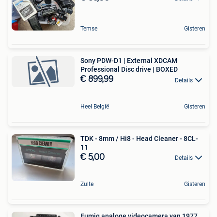
Temse
Gisteren
Sony PDW-D1 | External XDCAM
Professional Disc drive | BOXED
€ 899,99
Details
Heel België
Gisteren
TDK - 8mm / Hi8 - Head Cleaner - 8CL-
11
€ 5,00
Details
Zulte
Gisteren
Eumig analoge videocamera van 1977