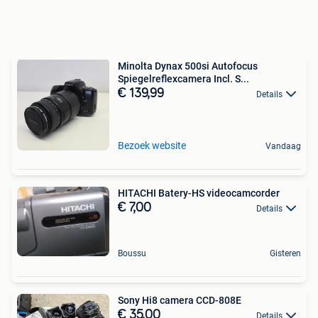
Minolta Dynax 500si Autofocus
Spiegelreflexcamera Incl. S...
€ 139,99
Details
Bezoek website
Vandaag
HITACHI Batery-HS videocamcorder
€ 7,00
Details
Boussu
Gisteren
Sony Hi8 camera CCD-808E
€ 35,00
Details