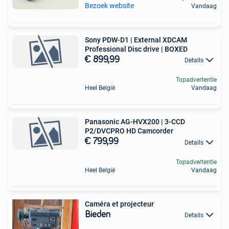
Bezoek website
Vandaag
Sony PDW-D1 | External XDCAM
Professional Disc drive | BOXED
€ 899,99
Details
Topadvertentie
Heel België
Vandaag
Panasonic AG-HVX200 | 3-CCD
P2/DVCPRO HD Camcorder
€ 799,99
Details
Topadvertentie
Heel België
Vandaag
Caméra et projecteur
Bieden
Details