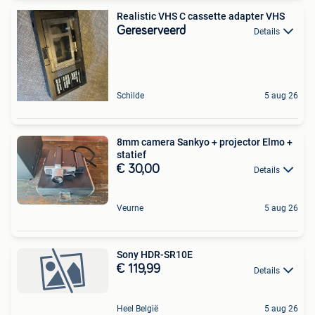
Realistic VHS C cassette adapter VHS
Gereserveerd
Details
Schilde
5 aug 26
8mm camera Sankyo + projector Elmo +
statief
€ 30,00
Details
Veurne
5 aug 26
Sony HDR-SR10E
€ 119,99
Details
Heel België
5 aug 26