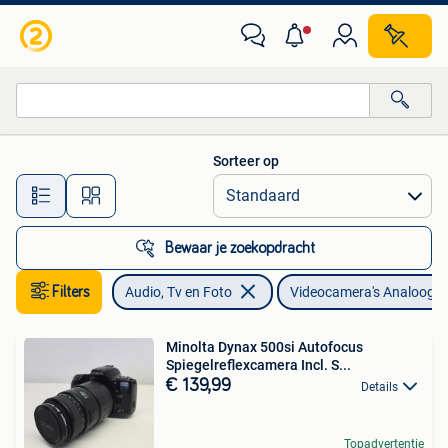
Videocamera's Analoog
Sorteer op
Alle afstanden…
Bewaar je zoekopdracht
Filters
Audio, Tv en Foto
Videocamera's Analoog
Minolta Dynax 500si Autofocus
Spiegelreflexcamera Incl. S...
€ 139,99
Details
Topadvertentie