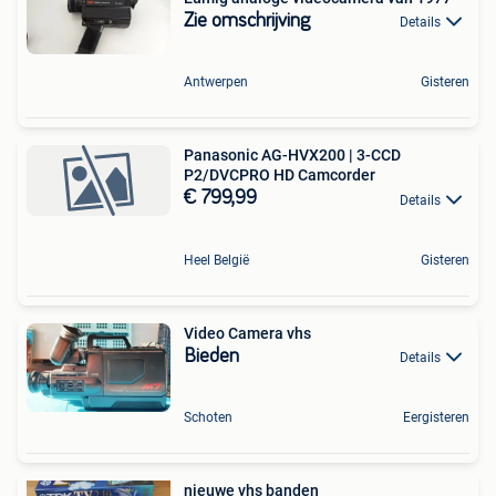
Zie omschrijving
Details
Antwerpen
Gisteren
Panasonic AG-HVX200 | 3-CCD
P2/DVCPRO HD Camcorder
€ 799,99
Details
Heel België
Gisteren
Video Camera vhs
Bieden
Details
Schoten
Eergisteren
nieuwe vhs banden