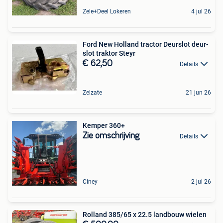
Zele+Deel Lokeren
4 jul 26
Ford New Holland tractor Deurslot deur-
slot traktor Steyr
€ 62,50
Details
Zelzate
21 jun 26
Kemper 360+
Zie omschrijving
Details
Ciney
2 jul 26
Rolland 385/65 x 22.5 landbouw wielen