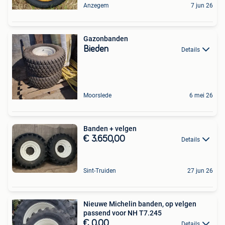
Anzegem
7 jun 26
Gazonbanden
Bieden
Details
Moorslede
6 mei 26
Banden + velgen
€ 3.650,00
Details
Sint-Truiden
27 jun 26
Nieuwe Michelin banden, op velgen
passend voor NH T7.245
€ 0,00
Details