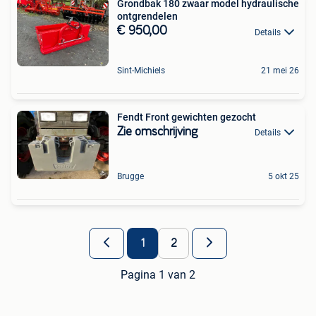
Grondbak 180 zwaar model hydraulische
ontgrendelen
€ 950,00
Details
Sint-Michiels
21 mei 26
Fendt Front gewichten gezocht
Zie omschrijving
Details
Brugge
5 okt 25
1
2
Pagina 1 van 2