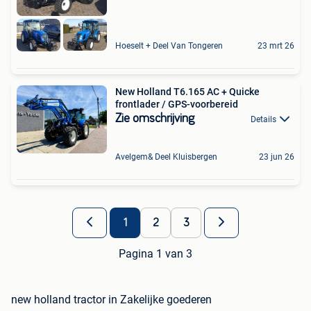
Hoeselt + Deel Van Tongeren
23 mrt 26
New Holland T6.165 AC + Quicke
frontlader / GPS-voorbereid
Zie omschrijving
Details
Avelgem& Deel Kluisbergen
23 jun 26
1
2
3
Pagina 1 van 3
new holland tractor in Zakelijke goederen