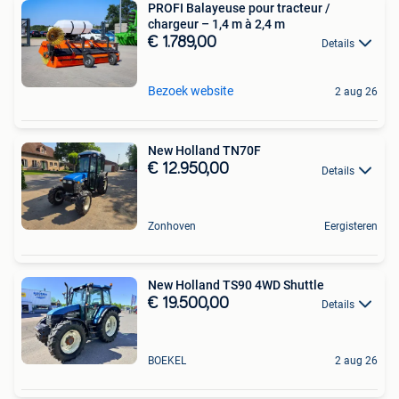
PROFI Balayeuse pour tracteur /
chargeur – 1,4 m à 2,4 m
€ 1.789,00
Details
Bezoek website
2 aug 26
New Holland TN70F
€ 12.950,00
Details
Zonhoven
Eergisteren
New Holland TS90 4WD Shuttle
€ 19.500,00
Details
BOEKEL
2 aug 26