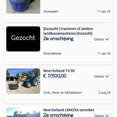
Zwevegem
11 apr 26
[Gezocht ] tractoren of andere
landbouwmachines [Gezocht]
Zie omschrijving
Details
Xhendelesse
11 apr 26
New Holland TS 90
€ 17.500,00
Details
Oost-, West- en Middelbeers
2 aug 26
New holland LM425A verreiker
Zie omschrijving
Details