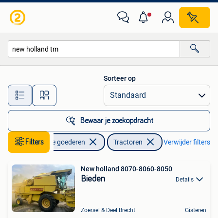
Landbouw | Tractoren
Sorteer op
Alle afstanden…
Bewaar je zoekopdracht
Filters
Zakelijke goederen
Tractoren
Verwijder filters
New holland 8070-8060-8050
Bieden
Details
Zoersel & Deel Brecht
Gisteren