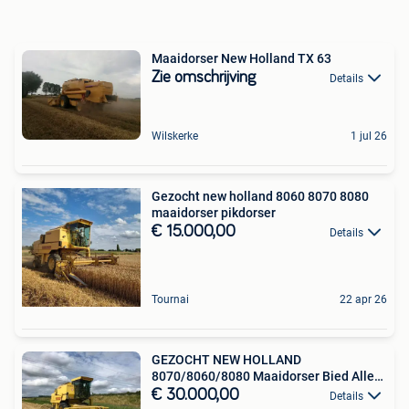
Maaidorser New Holland TX 63
Zie omschrijving
Details
Wilskerke
1 jul 26
Gezocht new holland 8060 8070 8080
maaidorser pikdorser
€ 15.000,00
Details
Tournai
22 apr 26
GEZOCHT NEW HOLLAND
8070/8060/8080 Maaidorser Bied Alles
aan
€ 30.000,00
Details