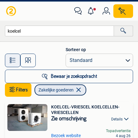
Zakelijke goederen
Sorteer op
Alle afstanden…
Bewaar je zoekopdracht
Filters
Zakelijke goederen
KOELCEL-VRIESCEL KOELCELLEN-
VRIESCELLEN
Zie omschrijving
Details
Topadvertentie
Bezoek website
4 aug 26