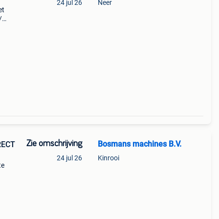
24 jul 26
Neer
et
/
ans
f het
Zie omschrijving
Bosmans machines B.V.
RECT
24 jul 26
Kinrooi
te