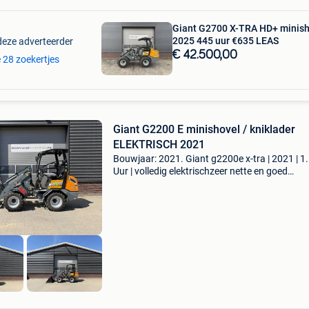
Giant G2700 X-TRA HD+ minish
2025 445 uur €635 LEAS
deze adverteerder
€ 42.500,00
e 28 zoekertjes
Giant G2200 E minishovel / kniklader
ELEKTRISCH 2021
Bouwjaar: 2021. Giant g2200e x-tra | 2021 | 1
Uur | volledig elektrischzeer nette en goed
onderhouden giant g2200e x-tra uit 2021. De
volledig elektrische kniklader heeft slechts 1.
Draaiuren