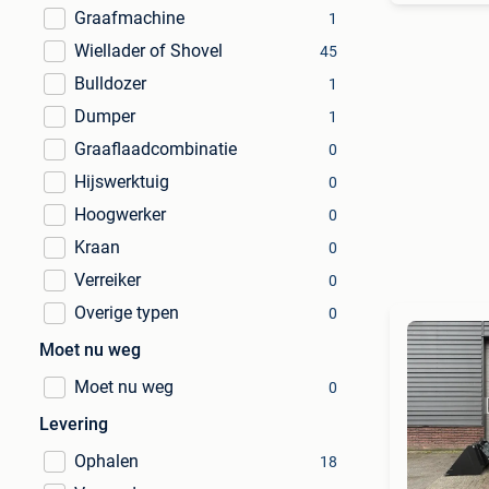
Graafmachine
1
Wiellader of Shovel
45
Bulldozer
1
Dumper
1
Graaflaadcombinatie
0
Hijswerktuig
0
Hoogwerker
0
Kraan
0
Verreiker
0
Overige typen
0
Moet nu weg
Moet nu weg
0
Levering
Ophalen
18