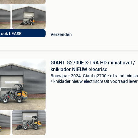
ook LEASE
Verzenden
GIANT G2700E X-TRA HD minishovel /
kniklader NIEUW electrisc
Bouwjaar: 2024. Giant g2700e x-tra hd minish
/ kniklader nieuw electrisch! Uit voorraad leve
Bosmans machines b.v. Officieel tobroco gian
dealer! Bj 2025 nieuw2700 kg... Giant g2700e 