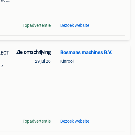
 het
giant
nt
Topadvertentie
Bezoek website
Zie omschrijving
Bosmans machines B.V.
RECT
29 jul 26
Kinrooi
te
Topadvertentie
Bezoek website