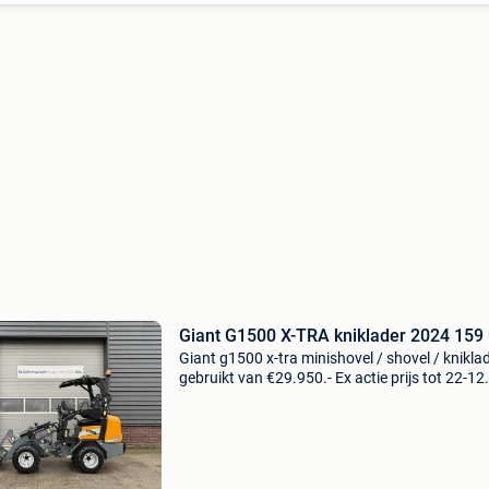
Giant G1500 X-TRA kniklader 2024 159 
Giant g1500 x-tra minishovel / shovel / knikla
gebruikt van €29.950.- Ex actie prijs tot 22-12
€28.950.- Ex bj 2024 159 draaiuren 1550 kg
eigengewicht 3 cilinder 25 pk stage v kubota d