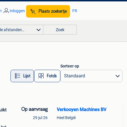
n
Inloggen
FR
Plaats zoekertje
lle afstanden…
Zoek
'
Sorteer op
Lijst
Foto’s
Op aanvraag
Verkooyen Machines BV
uikt
29 jul 26
Heel België