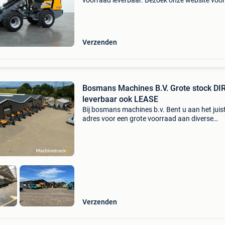
voorraad leverbaar. Bezoek onze website voor
actuele aanbod ; www.verkooyenmachines.nl 
sk252d giant gs950t (skidsteer op tracks) gia
g1500 gi
Verzenden
Bosmans Machines B.V. Grote stock DI
leverbaar ook LEASE
Bij bosmans machines b.v. Bent u aan het juis
adres voor een grote voorraad aan diverse
machines: giant knikladers manitou verreikers
kubota kniklader bobcat minigravers neuson
minigravers schaeff m
Verzenden