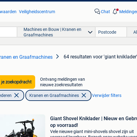
waarden
Veiligheidscentrum
Chat
Meldinge
Machines en Bouw | Kranen en
A
Graafmachines
64 resultaten
voor 'giant kniklader
ranen en Graafmachines
Ontvang meldingen van
 je zoekopdracht
nieuwe zoekresultaten
ederen
Kranen en Graafmachines
Verwijder filters
Giant Shovel Kniklader | Nieuw en Gebr
op voorraad!
Vele nieuwe giant mini-shovels shovel zijn uit