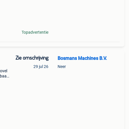
Topadvertentie
Zie omschrijving
Bosmans Machines B.V.
29 jul 26
Neer
ovel
rbaar!
t
x-tra