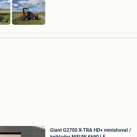
Giant G2700 X-TRA HD+ minishovel /
kniklader NIEUW €690 LE