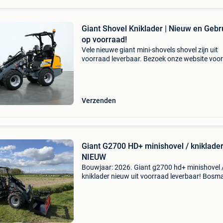
Giant Shovel Kniklader | Nieuw en Gebr
op voorraad!
Vele nieuwe giant mini-shovels shovel zijn uit
voorraad leverbaar. Bezoek onze website voor
actuele aanbod ; www.verkooyenmachines.nl 
sk252d giant gs950t (skidsteer op tracks) gia
g1500 gi
Verzenden
Giant G2700 HD+ minishovel / kniklade
NIEUW
Bouwjaar: 2026. Giant g2700 hd+ minishovel 
kniklader nieuw uit voorraad leverbaar! Bosm
machines b.v. Officieel tobroco giant dealer!b
nieuw3 cilinder 50 pk stage v diesel motor 27
kg...