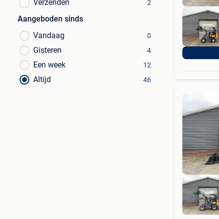
Verzenden
2
Aangeboden sinds
Vandaag
0
Gisteren
4
Een week
12
Altijd
46