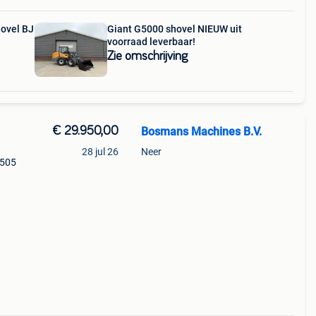
ovel BJ
Giant G5000 shovel NIEUW uit
voorraad leverbaar!
Zie omschrijving
€ 29.950,00
Bosmans Machines B.V.
28 jul 26
Neer
.505
ze
505