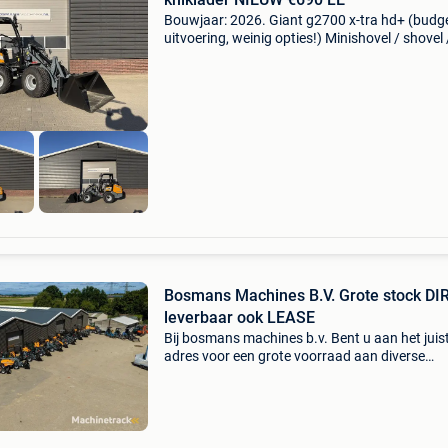
Bouwjaar: 2026. Giant g2700 x-tra hd+ (budg
uitvoering, weinig opties!) Minishovel / shovel 
kniklader nieuw uit voorraad leverbaar! Bosm
machines b.v. Officieel tobroco giant dealer! O
nu.
Bosmans Machines B.V. Grote stock DI
leverbaar ook LEASE
Bij bosmans machines b.v. Bent u aan het juis
adres voor een grote voorraad aan diverse
machines: giant knikladers manitou verreikers
kubota kniklader bobcat minigravers neuson
minigravers schaeff m