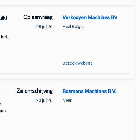
Op aanvraag
Verkooyen Machines BV
uikt
28 jul 26
Heel België
 het
giant
nt
Bezoek website
Zie omschrijving
Bosmans Machines B.V.
r
23 jul 26
Neer
/
ans
j 2026
00