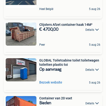
Heel België
5 aug 26
Clijsters Afzet container haak 14M³
€ 4.700,00
Details
Peer
5 aug 26
GLOBAL Toiletcabine toilet toiletwagen
toiletten plastic toi
Op aanvraag
Details
Bezoek website
5 aug 26
Container van 20 voet
Bieden
Details