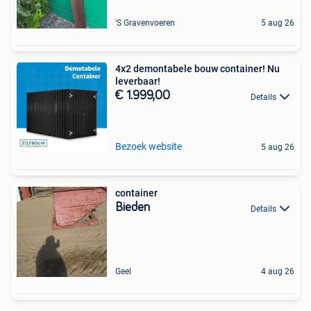
'S Gravenvoeren
5 aug 26
4x2 demontabele bouw container! Nu
leverbaar!
€ 1.999,00
Details
Bezoek website
5 aug 26
container
Bieden
Details
Geel
4 aug 26