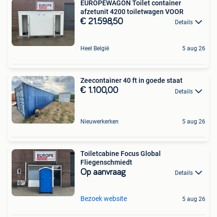
EUROPEWAGON Toilet container
afzetunit 4200 toiletwagen VOOR
€ 21.598,50
Details
Heel België
5 aug 26
Zeecontainer 40 ft in goede staat
€ 1.100,00
Details
Nieuwerkerken
5 aug 26
Toiletcabine Focus Global
Fliegenschmiedt
Op aanvraag
Details
Bezoek website
5 aug 26