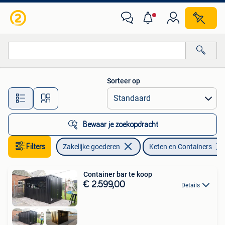
Machines en Bouw | Keten en Containers
Sorteer op
Alle afstanden…
Bewaar je zoekopdracht
Filters
Zakelijke goederen
Keten en Containers
Container bar te koop
€ 2.599,00
Details