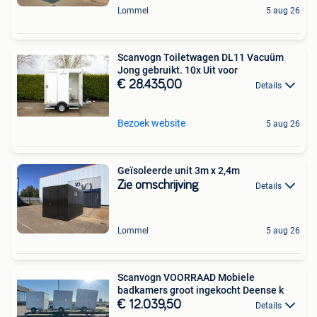
Lommel
5 aug 26
Scanvogn Toiletwagen DL11 Vacuüm
Jong gebruikt. 10x Uit voor
€ 28.435,00
Details
Bezoek website
5 aug 26
Geïsoleerde unit 3m x 2,4m
Zie omschrijving
Details
Lommel
5 aug 26
Scanvogn VOORRAAD Mobiele
badkamers groot ingekocht Deense k
€ 12.039,50
Details