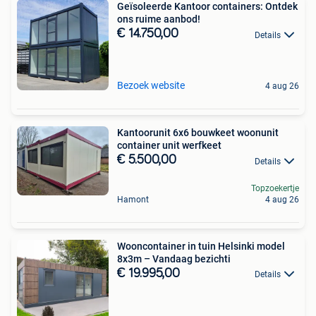
Geïsoleerde Kantoor containers: Ontdek
ons ruime aanbod!
€ 14.750,00
Details
Bezoek website
4 aug 26
Kantoorunit 6x6 bouwkeet woonunit
container unit werfkeet
€ 5.500,00
Details
Topzoekertje
Hamont
4 aug 26
Wooncontainer in tuin Helsinki model
8x3m – Vandaag bezichti
€ 19.995,00
Details