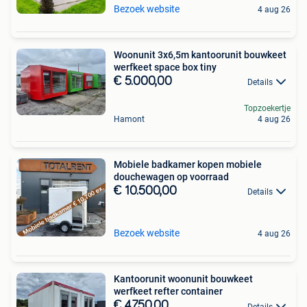
Bezoek website
4 aug 26
Woonunit 3x6,5m kantoorunit bouwkeet
werfkeet space box tiny
€ 5.000,00
Details
Topzoekertje
Hamont
4 aug 26
Mobiele badkamer kopen mobiele
douchewagen op voorraad
€ 10.500,00
Details
Bezoek website
4 aug 26
Kantoorunit woonunit bouwkeet
werfkeet refter container
€ 4.750,00
Details