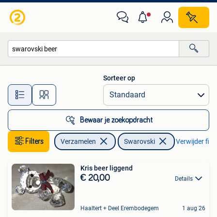
Swarovski
Sorteer op
Alle afstanden…
Bewaar je zoekopdracht
Filters
Verzamelen
Swarovski
Verwijder filte
Kris beer liggend
€ 20,00
Details
Haaltert + Deel Erembodegem
1 aug 26