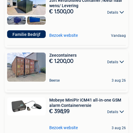
20ft Refurbished Container /kleur naar
wens/ Levering
€ 1.500,00
Details
Familie Bedrijf
Bezoek website
Vandaag
Zeecontainers
€ 1.200,00
Details
Beerse
3 aug 26
Mobeye MiniPir iCM41 all-in-one GSM
alarm Containerversie
€ 398,99
Details
Bezoek website
3 aug 26