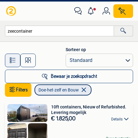
Doe-het-zelf en Bouw
Sorteer op
Alle afstanden…
Bewaar je zoekopdracht
Filters
Doe-het-zelf en Bouw
10ft containers, Nieuw of Refurbished.
Levering mogelijk
€ 1.825,00
Details