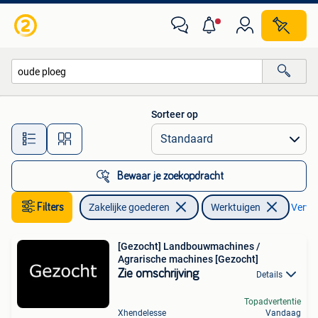
Landbouw | Werktuigen
Sorteer op
Alle afstanden…
Bewaar je zoekopdracht
Filters
Zakelijke goederen
Werktuigen
Verwij
[Gezocht] Landbouwmachines /
Agrarische machines [Gezocht]
Zie omschrijving
Details
Topadvertentie
Xhendelesse
Vandaag