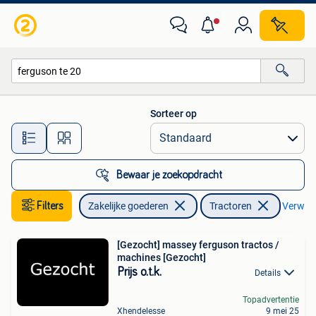
Landbouw | Tractoren
Sorteer op
Alle afstanden…
Bewaar je zoekopdracht
Filters
Zakelijke goederen
Tractoren
Verwijde
[Gezocht] massey ferguson tractos /
machines [Gezocht]
Prijs o.t.k.
Details
Topadvertentie
Xhendelesse
9 mei 25