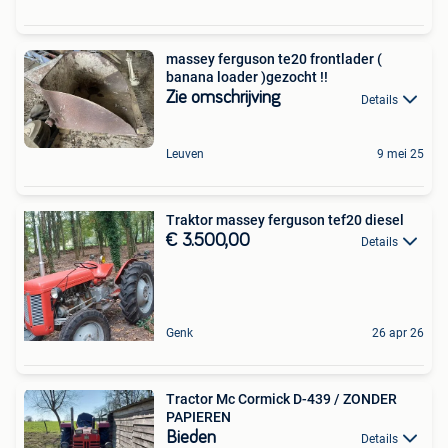
massey ferguson te20 frontlader (
banana loader )gezocht !!
Zie omschrijving
Details
Leuven
9 mei 25
Traktor massey ferguson tef20 diesel
€ 3.500,00
Details
Genk
26 apr 26
Tractor Mc Cormick D-439 / ZONDER
PAPIEREN
Bieden
Details