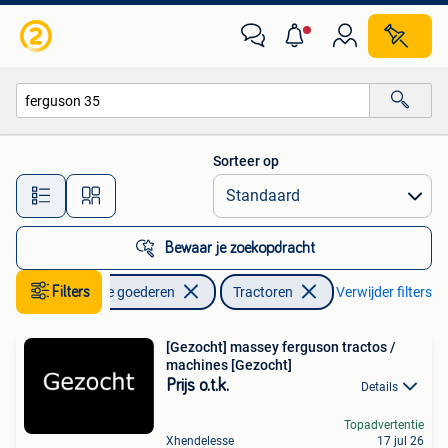
Landbouw | Tractoren
Sorteer op
Alle afstanden…
Bewaar je zoekopdracht
Filters
Zakelijke goederen
Tractoren
Verwijder filters
[Gezocht] massey ferguson tractos /
machines [Gezocht]
Prijs o.t.k.
Details
Topadvertentie
Xhendelesse
17 jul 26