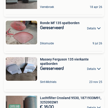
Verrebroek
18 apr 26
Ronde Mf 135 spatborden
Gereserveerd
Details
Diksmuide
9 jul 26
Massey Ferguson 135 vierkante
spatborden
Gereserveerd
Details
Sint-Michiels
23 nov 25
Luchtfilter Crosland 9530, 1871933M91,
3252002M1
€ 16,00
Details