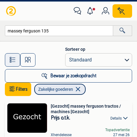
Zakelijke goederen
Sorteer op
Alle afstanden…
Bewaar je zoekopdracht
Filters
Zakelijke goederen
[Gezocht] massey ferguson tractos /
machines [Gezocht]
Prijs o.t.k.
Details
Topadvertentie
Xhendelesse
27 mei 26