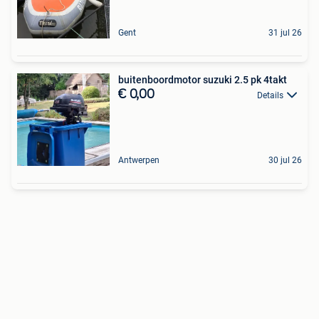
Gent
31 jul 26
buitenboordmotor suzuki 2.5 pk 4takt
€ 0,00
Details
Antwerpen
30 jul 26