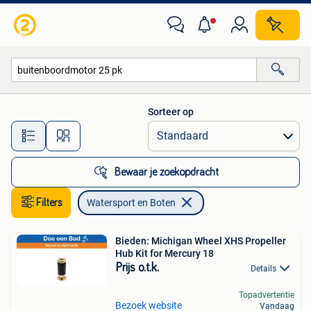
Watersport en Boten
Sorteer op
Alle afstanden…
Bewaar je zoekopdracht
Filters
Watersport en Boten
Bieden: Michigan Wheel XHS Propeller
Hub Kit for Mercury 18
Prijs o.t.k.
Details
Topadvertentie
Bezoek website
Vandaag