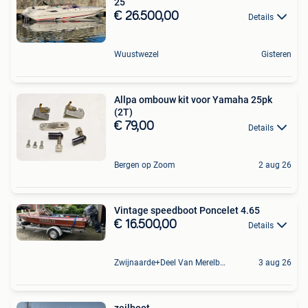
25
€ 26.500,00
Details
Wuustwezel
Gisteren
Allpa ombouw kit voor Yamaha 25pk
(2T)
€ 79,00
Details
Bergen op Zoom
2 aug 26
Vintage speedboot Poncelet 4.65
€ 16.500,00
Details
Zwijnaarde+Deel Van Merelbeke
3 aug 26
zeilboot