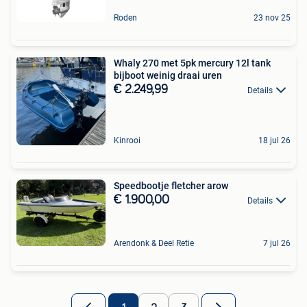
Roden
23 nov 25
Whaly 270 met 5pk mercury 12l tank
bijboot weinig draai uren
€ 2.249,99
Details
Kinrooi
18 jul 26
Speedbootje fletcher arow
€ 1.900,00
Details
Arendonk & Deel Retie
7 jul 26