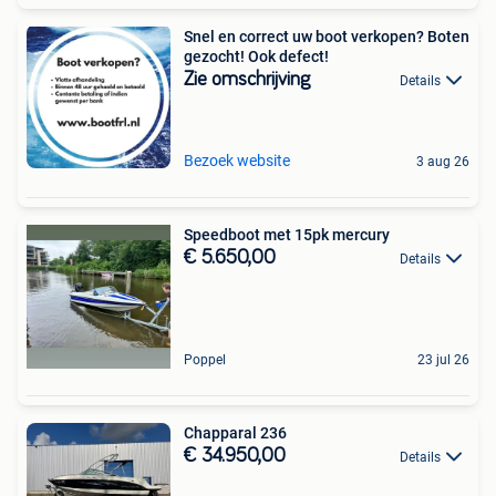
Snel en correct uw boot verkopen? Boten
gezocht! Ook defect!
Zie omschrijving
Details
Bezoek website
3 aug 26
Speedboot met 15pk mercury
€ 5.650,00
Details
Poppel
23 jul 26
Chapparal 236
€ 34.950,00
Details