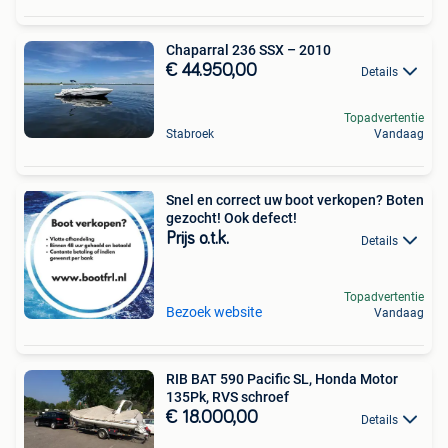
Chaparral 236 SSX – 2010
€ 44.950,00
Details
Topadvertentie
Stabroek
Vandaag
Snel en correct uw boot verkopen? Boten
gezocht! Ook defect!
Prijs o.t.k.
Details
Topadvertentie
Bezoek website
Vandaag
RIB BAT 590 Pacific SL, Honda Motor
135Pk, RVS schroef
€ 18.000,00
Details