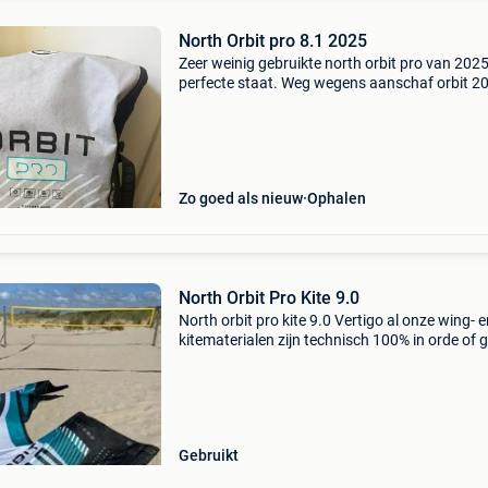
North Orbit pro 8.1 2025
Zeer weinig gebruikte north orbit pro van 2025
perfecte staat. Weg wegens aanschaf orbit 2
voor meer info stuur berichtje afhalen kan in
tongeren of zeebrugge na afspraak. Versture
ook.
Zo goed als nieuw
Ophalen
North Orbit Pro Kite 9.0
North orbit pro kite 9.0 Vertigo al onze wing- 
kitematerialen zijn technisch 100% in orde of 
pas weg als ze dat zijn. Hier en daar kan er ee
reparatie op zitten maar dit wordt altijd profes
Gebruikt