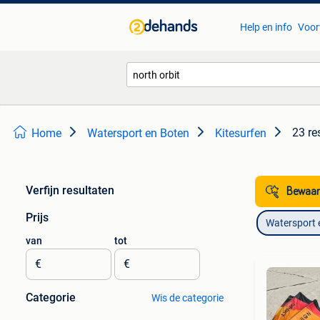
Help en info
Voor
23 re
Home
Watersport en Boten
Kitesurfen
Verfijn resultaten
Bewaar
Prijs
Watersport 
van
tot
€
€
Categorie
Wis de categorie