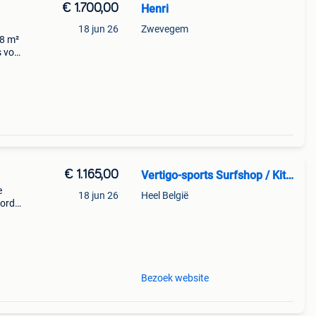
€ 1.700,00
Henri
18 jun 26
Zwevegem
 8 m²
s voor
ar
€ 1.165,00
Vertigo-sports Surfshop / Kitesurfschool
e
18 jun 26
Heel België
 orde
an er
Bezoek website