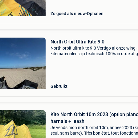
Zo goed als nieuw
Ophalen
North Orbit Ultra Kite 9.0
North orbit ultra kite 9.0 Vertigo al onze wing-
kitematerialen zijn technisch 100% in orde of 
pas weg als ze dat zijn. Hier en daar kan er ee
reparatie op zitten maar dit wordt altijd profes
Gebruikt
Kite North Orbit 10m 2023 (option plan
harnais + leash
Je vends mon north orbit 10m, année 2023 (ki
seul, sans barre). Très bon état, tout fonction