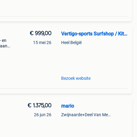
€ 999,00
Vertigo-sports Surfshop / Kitesurfschool
- en
15 mei 26
Heel België
gaan
n
ss
Bezoek website
€ 1.375,00
mario
26 jun 26
Zwijnaarde+Deel Van Merelbeke