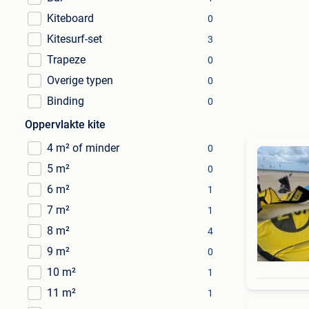
Kiteboard
0
Kitesurf-set
3
Trapeze
0
Overige typen
0
Binding
0
Oppervlakte kite
4 m² of minder
0
5 m²
0
6 m²
1
7 m²
1
8 m²
4
9 m²
0
10 m²
1
11 m²
1