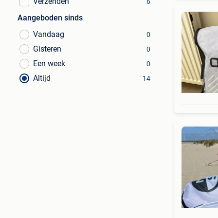
Verzenden
6
Aangeboden sinds
Vandaag
0
Gisteren
0
Een week
0
Altijd
14