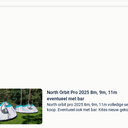
North Orbit Pro 2025 8m, 9m, 11m
eventueel met bar
North orbit pro 2025 8m, 9m, 11m volledige se
koop. Eventueel ook met bar. Kites nieuw gek
in juni 2025 bij surge kitestore en zijn in uitst
staat. De doeken voelen als nieuw en amper v