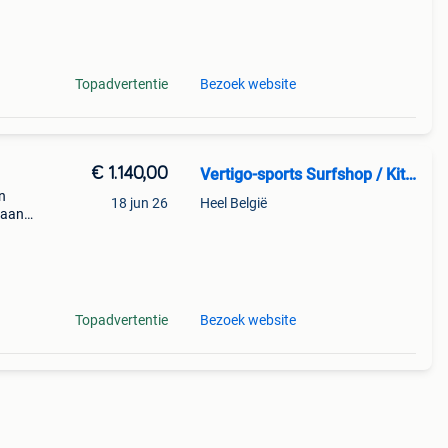
Topadvertentie
Bezoek website
€ 1.140,00
Vertigo-sports Surfshop / Kitesurfschool
en
18 jun 26
Heel België
gaan
n
si
Topadvertentie
Bezoek website