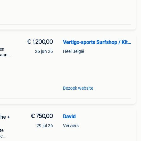
€ 1.200,00
Vertigo-sports Surfshop / Kitesurfschool
 en
26 jun 26
Heel België
gaan
n
Bezoek website
€ 750,00
David
che +
29 jul 26
Verviers
te
ne