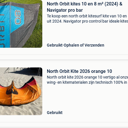
North Orbit kites 10 en 8 m² (2024) &
Navigator pro bar
Te koop een north orbit kitesurf kite van 10 en
uit 2024. Navigator pro control bar ideale kite
big air & freeride zeer goede staat, volledig kla
voor gebruik perfect voor wie een bet
Gebruikt
Ophalen of Verzenden
North Orbit Kite 2026 orange 10
North orbit kite 2026 orange 10 vertigo al onz
wing- en kitematerialen zijn technisch 100% in
of gaan pas weg als ze dat zijn. Hier en daar k
een reparatie op zitten maar dit wordt altijd p
Gebruikt