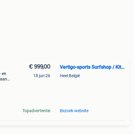
€ 999,00
Vertigo-sports Surfshop / Kitesurfschool
- en
18 jun 26
Heel België
gaan
n
ss
Topadvertentie
Bezoek website