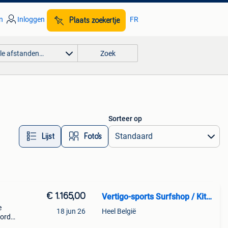
n
Inloggen
FR
Plaats zoekertje
lle afstanden…
Zoek
Sorteer op
Lijst
Foto’s
€ 1.165,00
Vertigo-sports Surfshop / Kitesurfschool
e
18 jun 26
Heel België
 orde
an er