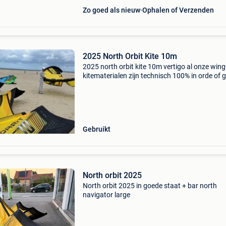
Zo goed als nieuw
Ophalen of Verzenden
2025 North Orbit Kite 10m
2025 north orbit kite 10m vertigo al onze wing
kitematerialen zijn technisch 100% in orde of 
pas weg als ze dat zijn. Hier en daar kan er ee
reparatie op zitten maar dit wordt altijd profe
Gebruikt
North orbit 2025
North orbit 2025 in goede staat + bar north
navigator large