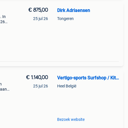
€ 875,00
Dirk Adriaensen
. In
25 jul 26
Tongeren
026
n kan
€ 1.140,00
Vertigo-sports Surfshop / Kitesurfschool
en
25 jul 26
Heel België
gaan
n
si
Bezoek website