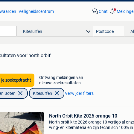
waarden
Veiligheidscentrum
Chat
Meldinge
Kitesurfen
A
sultaten
voor 'north orbit'
Ontvang meldingen van
 je zoekopdracht
nieuwe zoekresultaten
en Boten
Kitesurfen
Verwijder filters
North Orbit Kite 2026 orange 10
North orbit kite 2026 orange 10 vertigo al onz
wing- en kitematerialen zijn technisch 100% in
of gaan pas weg als ze dat zijn. Hier en daar k