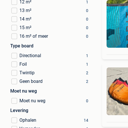
12 m²
1
13 m²
0
14 m²
0
15 m²
0
16 m² of meer
0
Type board
Directional
1
Foil
1
Twintip
2
Geen board
2
Moet nu weg
Moet nu weg
0
Levering
Ophalen
14