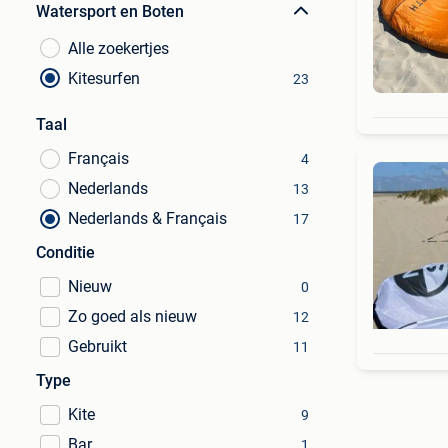
Watersport en Boten
Alle zoekertjes
Kitesurfen
23
Taal
Français
4
Nederlands
13
Nederlands & Français
17
Conditie
Nieuw
0
Zo goed als nieuw
12
Gebruikt
11
Type
Kite
9
Bar
1