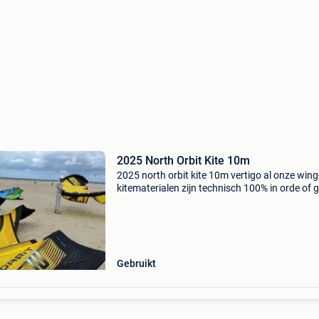
2025 North Orbit Kite 10m
2025 north orbit kite 10m vertigo al onze wing
kitematerialen zijn technisch 100% in orde of 
pas weg als ze dat zijn. Hier en daar kan er ee
reparatie op zitten maar dit wordt altijd profe
Gebruikt