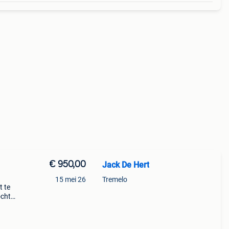
€ 950,00
Jack De Hert
15 mei 26
Tremelo
t te
ocht
ekende
e