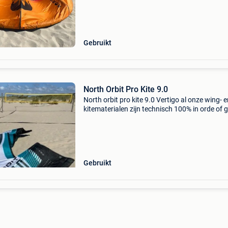
een reparatie op zitten maar dit wordt altijd p
Gebruikt
North Orbit Pro Kite 9.0
North orbit pro kite 9.0 Vertigo al onze wing- 
kitematerialen zijn technisch 100% in orde of 
pas weg als ze dat zijn. Hier en daar kan er ee
reparatie op zitten maar dit wordt altijd profes
Gebruikt