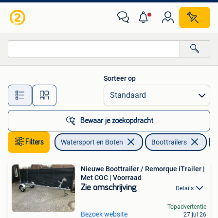
Boottrailers
Sorteer op
Alle afstanden…
Bewaar je zoekopdracht
Filters
Watersport en Boten
Boottrailers
Nieuwe Boottrailer / Remorque iTrailer |
Met COC | Voorraad
Zie omschrijving
Details
Topadvertentie
Bezoek website
27 jul 26