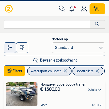
Boottrailers
Sorteer op
Alle afstanden…
Bewaar je zoekopdracht
Filters
Watersport en Boten
Boottrailers
K
Honwave rubberboot + trailer
€ 1.600,00
Details
Meer
18 jul 26