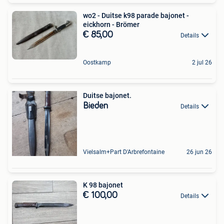
wo2 - Duitse k98 parade bajonet -
eickhorn - Brömer
€ 85,00
Details
Oostkamp
2 jul 26
Duitse bajonet.
Bieden
Details
Vielsalm+Part D'Arbrefontaine
26 jun 26
K 98 bajonet
€ 100,00
Details