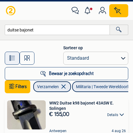
Militaria | Tweede Wereldoorlog
Sorteer op
Alle afstanden…
Bewaar je zoekopdracht
Filters
Verzamelen
Militaria | Tweede Wereldoorlog
WW2 Duitse k98 bajonet 43ASW E.
Solingen
€ 155,00
Details
Antwerpen
4 aug 26