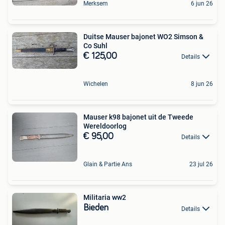
Merksem
6 jun 26
Duitse Mauser bajonet WO2 Simson &
Co Suhl
€ 125,00
Details
Wichelen
8 jun 26
Mauser k98 bajonet uit de Tweede
Wereldoorlog
€ 95,00
Details
Glain & Partie Ans
23 jul 26
Militaria ww2
Bieden
Details