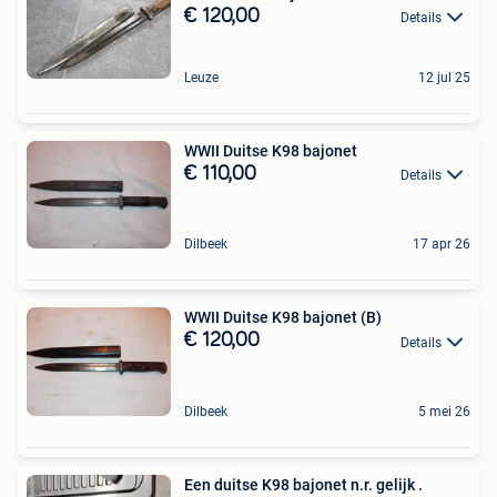
€ 120,00
Details
Leuze
12 jul 25
WWII Duitse K98 bajonet
€ 110,00
Details
Dilbeek
17 apr 26
WWII Duitse K98 bajonet (B)
€ 120,00
Details
Dilbeek
5 mei 26
Een duitse K98 bajonet n.r. gelijk .