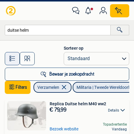
Militaria | Tweede Wereldoorlog
Sorteer op
Alle afstanden…
Bewaar je zoekopdracht
Filters
Verzamelen
Militaria | Tweede Wereldoorlog
Replica Duitse helm M40 ww2
€ 79,99
Details
Topadvertentie
Bezoek website
Vandaag