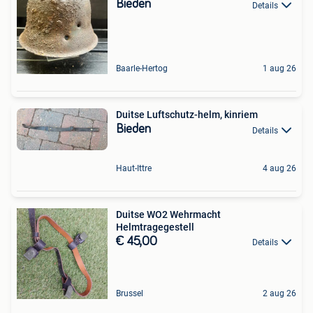
Bieden
Details
Baarle-Hertog
1 aug 26
Duitse Luftschutz-helm, kinriem
Bieden
Details
Haut-Ittre
4 aug 26
Duitse WO2 Wehrmacht
Helmtragegestell
€ 45,00
Details
Brussel
2 aug 26