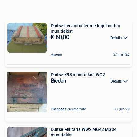
Duitse gecamoufleerde lege houten
munitiekist
€ 60,00
Details
Aiseau
21 mrt 26
Duitse K98 munitiekist WO2
Bieden
Details
Glabbeek-Zuurbemde
11 jun 26
Duitse Militaria WW2 MG42 MG34
munitiekist