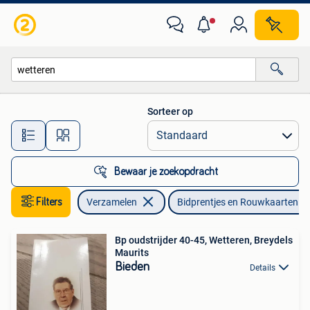
Bidprentjes en Rouwkaarten
Sorteer op
Alle afstanden…
Bewaar je zoekopdracht
Filters
Verzamelen
Bidprentjes en Rouwkaarten
Bp oudstrijder 40-45, Wetteren, Breydels
Maurits
Bieden
Details