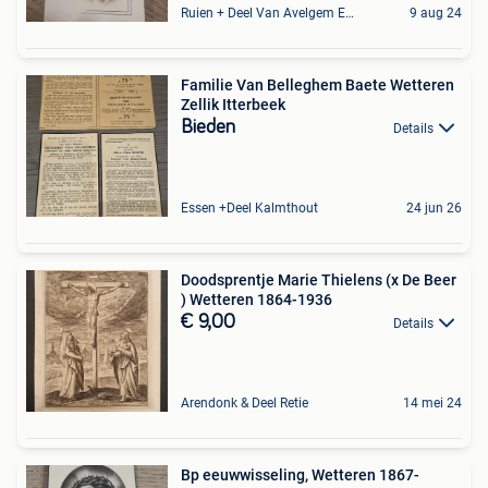
Ruien + Deel Van Avelgem En Waarmaarde
9 aug 24
Familie Van Belleghem Baete Wetteren
Zellik Itterbeek
Bieden
Details
Essen +Deel Kalmthout
24 jun 26
Doodsprentje Marie Thielens (x De Beer
) Wetteren 1864-1936
€ 9,00
Details
Arendonk & Deel Retie
14 mei 24
Bp eeuwwisseling, Wetteren 1867-