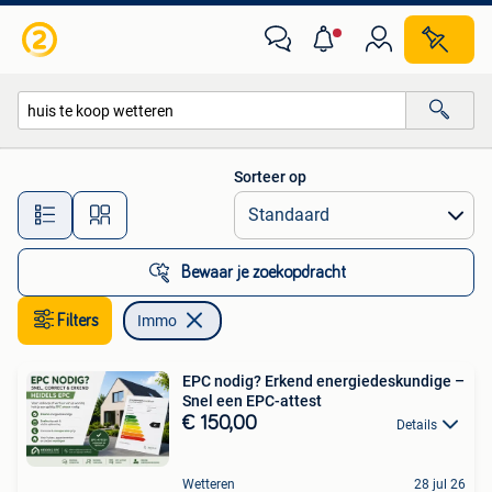
Immo
Sorteer op
Alle afstanden…
Bewaar je zoekopdracht
Filters
Immo
EPC nodig? Erkend energiedeskundige –
Snel een EPC-attest
€ 150,00
Details
Wetteren
28 jul 26