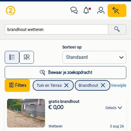
Brandhout
Sorteer op
Alle afstanden…
Bewaar je zoekopdracht
Filters
Tuin en Terras
Brandhout
Verwijder fi
gratis brandhout
€ 0,00
Details
Wetteren
3 aug 26